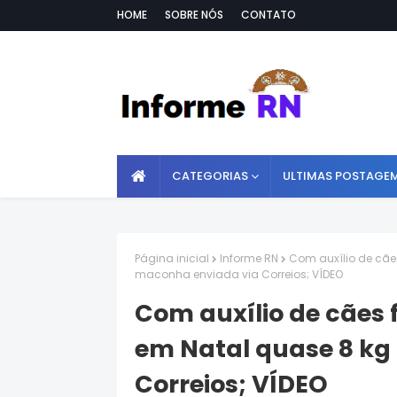
HOME
SOBRE NÓS
CONTATO
CATEGORIAS
ULTIMAS POSTAGE
Página inicial
Informe RN
Com auxílio de cãe
maconha enviada via Correios; VÍDEO
Com auxílio de cães 
em Natal quase 8 kg
Correios; VÍDEO