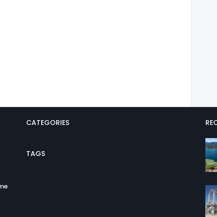
CATEGORIES
REC
TAGS
ume