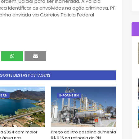
em judicial para ser incinerada. A Polícia
usca identificar os envolvidos na ação criminosa. PF
ha enviada via Correios Polícia Federal
 GOSTE DESTAS POSTAGENS
E RN
INFORME RN
a 2024 com maior
Preço do litro gasolina aumenta
e água nos
R$ 0,15 na refinaria do RN