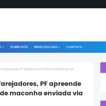
M
SOBRE NÓS
REDES SOCIAIS
CONTATO
s farejadores, PF apreende em Natal quase 8 kg de
farejadores, PF apreende
 de maconha enviada via