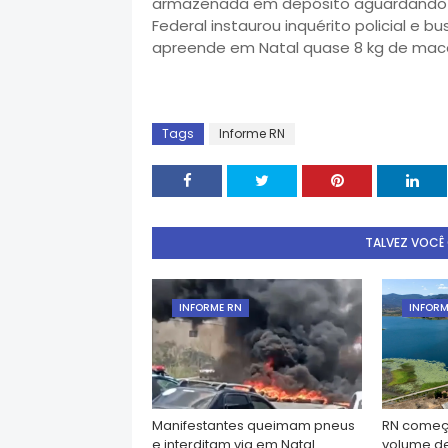
armazenada em depósito aguardando ord
Federal instaurou inquérito policial e b
apreende em Natal quase 8 kg de macon
Tags
Informe RN
TALVEZ VOCÊ
INFORME RN
INFORM
Manifestantes queimam pneus
RN começ
e interditam via em Natal
volume d