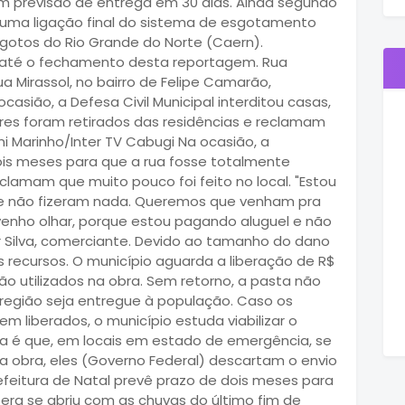
om previsão de entrega em 30 dias. Ainda segundo
r uma ligação final do sistema de esgotamento
gotos do Rio Grande do Norte (Caern).
 até o fechamento desta reportagem. Rua
ua Mirassol, no bairro de Felipe Camarão,
casião, a Defesa Civil Municipal interditou casas,
ores foram retirados das residências e reclamam
ni Marinho/Inter TV Cabugi Na ocasião, a
ois meses para que a rua fosse totalmente
lamam que muito pouco foi feito no local. "Estou
oje não fizeram nada. Queremos que venham pra
 venho olhar, porque estou pagando aluguel e não
 Silva, comerciante. Devido ao tamanho do dano
recursos. O município aguarda a liberação de R$
ão utilizados na obra. Sem retorno, a pasta não
região seja entregue à população. Caso os
 liberados, o município estuda viabilizar o
ma é que, em locais em estado de emergência, se
a a obra, eles (Governo Federal) descartam o envio
refeitura de Natal prevê prazo de dois meses para
tera se abriu com as chuvas do último fim de