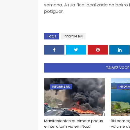
semana. A rua fica localizada no bairr
potiguar.
Tags
Informe RN
TALVEZ VOCÊ
INFORME RN
INFORM
Manifestantes queimam pneus
RN começ
e interditam via em Natal
volume d