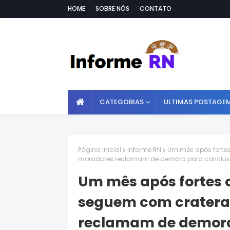
HOME
SOBRE NÓS
CONTATO
CATEGORIAS
ULTIMAS POSTAGE
Página inicial
Informe RN
Um mês após fortes
moradores reclamam de demora para conclus
Um mês após fortes 
seguem com cratera
reclamam de demora