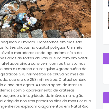
o, segundo a Emparn. Transtornos em ruas são
s fortes chuvas na capital potiguar. Um mês
sitável e moradores ainda aguardam início de
 mês após as fortes chuvas que caíram em Natal
mais afetados ainda convivem com os transtornos
do com a Empresa de Pesquisa Agropecuária do
egistrados 578 milímetros de chuva no mês de
ada, que era de 253 milímetros. O atual cenário,
do o ano até agora. A reportagem da Inter TV
oblemas com o aparecimento de crateras,
ameaçando a integridade de imóveis na região.
oi atingido nos três primeiros dias do mês Por que
 Engenheiros explicam alagamentos em Natal Rua