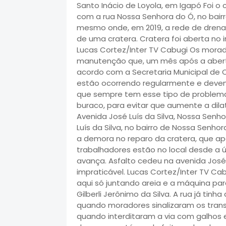
Santo Inácio de Loyola, em Igapó Foi o
com a rua Nossa Senhora do Ó, no bairr
mesmo onde, em 2019, a rede de dre
de uma cratera. Cratera foi aberta no in
Lucas Cortez/Inter TV Cabugi Os morad
manutenção que, um mês após a abertu
acordo com a Secretaria Municipal de O
estão ocorrendo regularmente e devem 
que sempre tem esse tipo de problema
buraco, para evitar que aumente a dila
Avenida José Luís da Silva, Nossa Sen
Luís da Silva, no bairro de Nossa Senh
a demora no reparo da cratera, que ap
trabalhadores estão no local desde a ú
avança. Asfalto cedeu na avenida José L
impraticável. Lucas Cortez/Inter TV Cab
aqui só juntando areia e a máquina par
Gilberli Jerônimo da Silva. A rua já t
quando moradores sinalizaram os trans
quando interditaram a via com galhos 