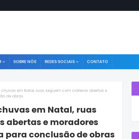
M
SOBRE NÓS
REDES SOCIAIS
CONTATO
 chuvas em Natal, ruas seguem com crateras abertas e
ão de obras
chuvas em Natal, ruas
s abertas e moradores
 para conclusão de obras