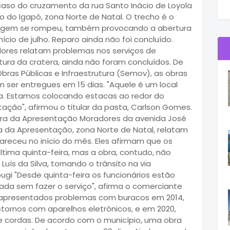
 caso do cruzamento da rua Santo Inácio de Loyola
o do Igapó, zona Norte de Natal. O trecho é o
nagem se rompeu, também provocando a abertura
ício de julho. Reparo ainda não foi concluído.
ores relatam problemas nos serviços de
ra da cratera, ainda não foram concluídos. De
bras Públicas e Infraestrutura (Semov), as obras
ser entregues em 15 dias. "Aquele é um local
. Estamos colocando estacas ao redor do
tação", afirmou o titular da pasta, Carlson Gomes.
hora da Apresentação Moradores da avenida José
ora da Apresentação, zona Norte de Natal, relatam
areceu no início do mês. Eles afirmam que os
ltima quinta-feira, mas a obra, contudo, não
uís da Silva, tornando o trânsito na via
ugi "Desde quinta-feira os funcionários estão
ada sem fazer o serviço", afirma o comerciante
inha apresentados problemas com buracos em 2014,
tornos com aparelhos eletrônicos, e em 2020,
e cordas. De acordo com o município, uma obra