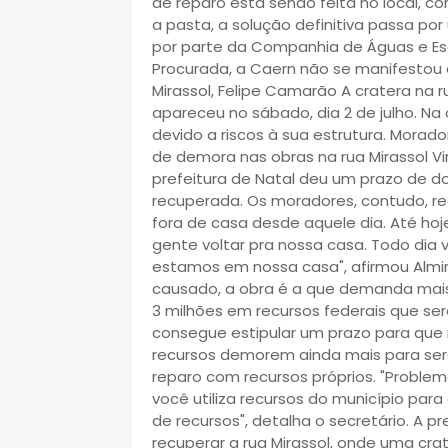
de reparo está sendo feita no local, c
a pasta, a solução definitiva passa po
por parte da Companhia de Águas e Es
Procurada, a Caern não se manifestou
Mirassol, Felipe Camarão A cratera na r
apareceu no sábado, dia 2 de julho. Na o
devido a riscos à sua estrutura. Morad
de demora nas obras na rua Mirassol Vi
prefeitura de Natal deu um prazo de d
recuperada. Os moradores, contudo, rec
fora de casa desde aquele dia. Até h
gente voltar pra nossa casa. Todo dia
estamos em nossa casa", afirmou Almir
causado, a obra é a que demanda mais 
3 milhões em recursos federais que ser
consegue estipular um prazo para que 
recursos demorem ainda mais para serem
reparo com recursos próprios. "Proble
você utiliza recursos do município par
de recursos", detalha o secretário. A p
recuperar a rua Mirassol, onde uma cra