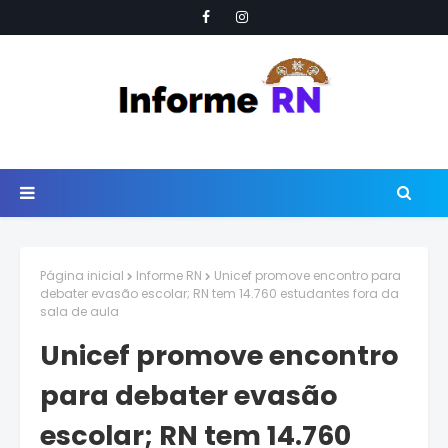
Página inicial
Informe RN
Unicef promove encontro para
debater evasão escolar; RN tem 14.760 estudantes fora da
sala de aula
Unicef promove encontro
para debater evasão
escolar; RN tem 14.760