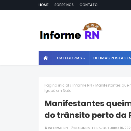
HOME
SOBRE NÓS
CONTATO
CATEGORIAS
ULTIMAS POSTAGE
Página inicial
Informe RN
Manifestantes quei
Igapó em Natal
Manifestantes quei
do trânsito perto da
INFORME RN
SEGUNDA-FEIRA, OUTUBRO 10, 202