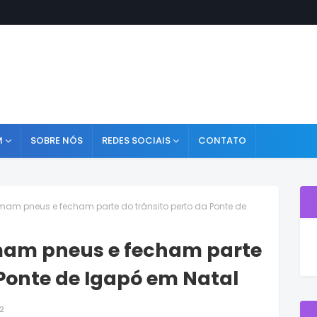
M
SOBRE NÓS
REDES SOCIAIS
CONTATO
mam pneus e fecham parte do trânsito perto da Ponte de
mam pneus e fecham parte
 Ponte de Igapó em Natal
2