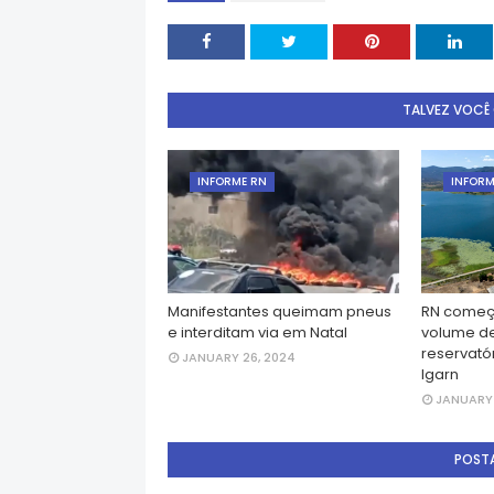
TALVEZ VOCÊ
INFORME RN
INFORM
Manifestantes queimam pneus
RN começ
e interditam via em Natal
volume d
reservatór
JANUARY 26, 2024
Igarn
JANUARY 
POST