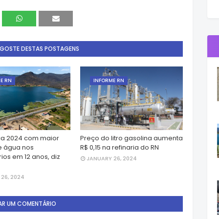
 GOSTE DESTAS POSTAGENS
E RN
INFORME RN
a 2024 com maior
Preço do litro gasolina aumenta
e água nos
R$ 0,15 na refinaria do RN
ios em 12 anos, diz
JANUARY 26, 2024
26, 2024
AR UM COMENTÁRIO