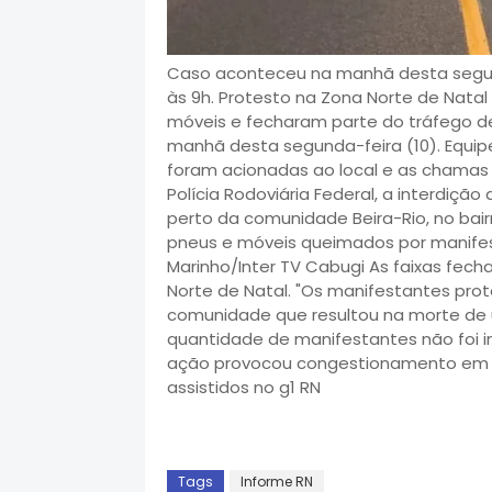
Caso aconteceu na manhã desta segunda
às 9h. Protesto na Zona Norte de Nata
móveis e fecharam parte do tráfego de
manhã desta segunda-feira (10). Equipe
foram acionadas ao local e as chamas
Polícia Rodoviária Federal, a interdiçã
perto da comunidade Beira-Rio, no ba
pneus e móveis queimados por manifest
Marinho/Inter TV Cabugi As faixas fec
Norte de Natal. "Os manifestantes pro
comunidade que resultou na morte de u
quantidade de manifestantes não foi i
ação provocou congestionamento em am
assistidos no g1 RN
Tags
Informe RN