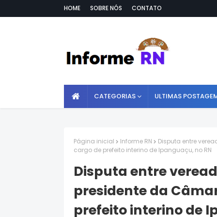
HOME
SOBRE NÓS
CONTATO
CATEGORIAS
ULTIMAS POSTAGE
Página inicial
Informe RN
Disputa entre vere
cargo de prefeito interino de Ipanguaçu, no RN
Disputa entre veread
presidente da Câma
prefeito interino de