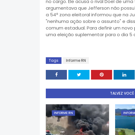
no cargo. Ele acusa o rival Doel de uma 
argumentava que Jefferson não possuía
a 54ª zona eleitoral informou que na J
"nenhuma ação sobre o assunto" e diss
comum estadual. Para definir um novo pr
uma eleição suplementar para o dia 5 
Tags
Informe RN
TALVEZ VOCÊ
INFORME RN
INFORM