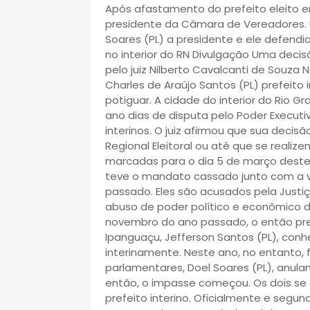
Após afastamento do prefeito eleito em
presidente da Câmara de Vereadores.
Soares (PL) a presidente e ele defendi
no interior do RN Divulgação Uma decis
pelo juiz Nilberto Cavalcanti de Souza 
Charles de Araújo Santos (PL) prefeito
potiguar. A cidade do interior do Rio G
ano dias de disputa pelo Poder Executi
interinos. O juiz afirmou que sua decis
Regional Eleitoral ou até que se realiz
marcadas para o dia 5 de março deste a
teve o mandato cassado junto com a v
passado. Eles são acusados pela Justiça 
abuso de poder político e econômico du
novembro do ano passado, o então pr
Ipanguaçu, Jefferson Santos (PL), con
interinamente. Neste ano, no entanto, 
parlamentares, Doel Soares (PL), anula
então, o impasse começou. Os dois se 
prefeito interino. Oficialmente e segun