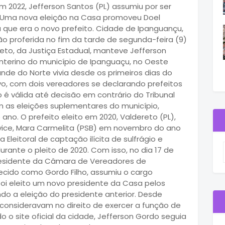
 2022, Jefferson Santos (PL) assumiu por ser
 Uma nova eleição na Casa promoveu Doel
a que era o novo prefeito. Cidade de Ipanguançu,
ão proferida no fim da tarde de segunda-feira (9)
Neto, da Justiça Estadual, manteve Jefferson
 interino do município de Ipanguaçu, no Oeste
rande do Norte vivia desde os primeiros dias do
vo, com dois vereadores se declarando prefeitos
ão é válida até decisão em contrário do Tribunal
em as eleições suplementares do município,
no. O prefeito eleito em 2020, Valdereto (PL),
ice, Mara Carmelita (PSB) em novembro do ano
Eleitoral de captação ilícita de sulfrágio e
rante o pleito de 2020. Com isso, no dia 17 de
esidente da Câmara de Vereadores de
hecido como Gordo Filho, assumiu o cargo
foi eleito um novo presidente da Casa pelos
ndo a eleição do presidente anterior. Desde
consideravam no direito de exercer a função de
do o site oficial da cidade, Jefferson Gordo seguia