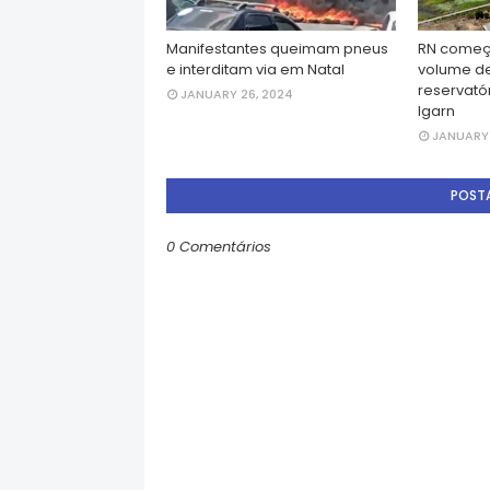
Manifestantes queimam pneus
RN começ
e interditam via em Natal
volume d
reservatór
JANUARY 26, 2024
Igarn
JANUARY 
POST
0 Comentários