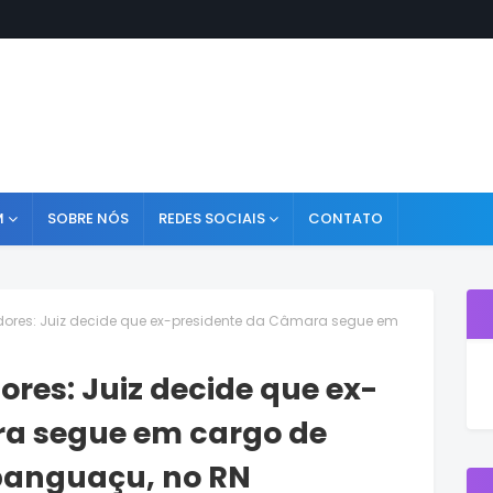
M
SOBRE NÓS
REDES SOCIAIS
CONTATO
adores: Juiz decide que ex-presidente da Câmara segue em
ores: Juiz decide que ex-
ra segue em cargo de
 Ipanguaçu, no RN