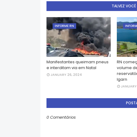
TALVEZ VOCÊ
INFORME RN
INFORM
Manifestantes queimam pneus
RN começ
e interditam via em Natal
volume d
reservatór
JANUARY 26, 2024
Igarn
JANUARY 
POST
0 Comentários