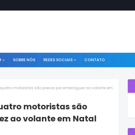
M
SOBRE NÓS
REDES SOCIAIS
CONTATO
 quatro motoristas são presos por embriaguez ao volante em
uatro motoristas são
ez ao volante em Natal