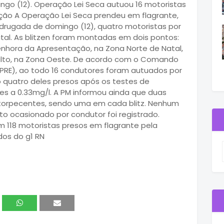
go (12). Operação Lei Seca autuou 16 motoristas
ção A Operação Lei Seca prendeu em flagrante,
adrugada de domingo (12), quatro motoristas por
Natal. As blitzen foram montadas em dois pontos:
enhora da Apresentação, na Zona Norte de Natal,
analto, na Zona Oeste. De acordo com o Comando
CPRE), ao todo 16 condutores foram autuados por
do quatro deles presos após os testes de
es a 0.33mg/l. A PM informou ainda que duas
torpecentes, sendo uma em cada blitz. Nenhum
to ocasionado por condutor foi registrado.
 118 motoristas presos em flagrante pela
dos do g1 RN