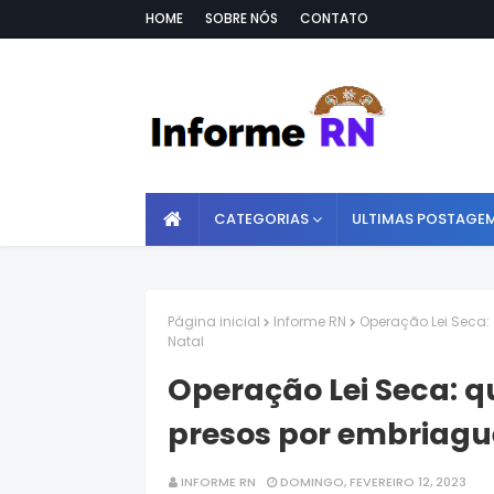
HOME
SOBRE NÓS
CONTATO
CATEGORIAS
ULTIMAS POSTAGE
Página inicial
Informe RN
Operação Lei Seca:
Natal
Operação Lei Seca: q
presos por embriagu
INFORME RN
DOMINGO, FEVEREIRO 12, 2023