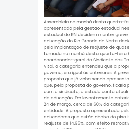
Assembleia na manhã desta quarta-feir
apresentada pela gestão estadual nest
estadual do RN decidem manter greve L
educação do Rio Grande do Norte deci
pela implantação de reajuste de quase 1
tomada na manhã desta quarta-feira (
coordenador-geral do Sindicato dos Tr
Vital, a categoria entendeu que a prop
governo, era igual às anteriores. A gr
proposta que já vinha sendo apresenta
que, pela proposta do governo, ficaria
com o sindicato, o estado conta atual
de educação. Em levantamento anterior
24 de março, cerca de 60% da categori
entidade. A proposta apresentada pelo
educadores que estão abaixo do piso t
reajuste de 14,95%, com efeito retroati