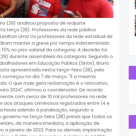
a (29) analisou proposta de reajuste
a terça (28). Professores da rede pública
enilton Lima Os professores da rede estadual de
diram manter a greve por tempo indeterminado
5% no piso salarial da categoria. A decisão foi
29) durante assembleia da categoria. Segundo o
abalhadores em Educação Pública (Sinte), Bruno
osta apresentada nesta terça-feira (28), pelo
eve começou no dia 7 de março. "É a mesma
da. O que mais gera reclamação é o retroativo,
 para 2024", afirmou o coordenador. De acordo
mente com cerca de 10 mil professores na rede
 aos ataques criminosos registrados entre 14 e
a havia aderido à paralisação, segundo a
 governo na terça-feira (28) previa que todos os
eriam, de maneira imediata, a aplicação de
vo a janeiro de 2023. Para os demais, implantação