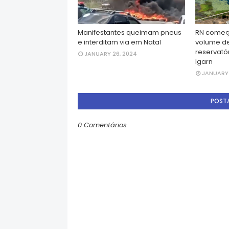
Manifestantes queimam pneus
RN começ
e interditam via em Natal
volume d
reservatór
JANUARY 26, 2024
Igarn
JANUARY 
POST
0 Comentários