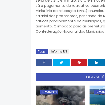
seria de 7,21% em maio, 3,61% em nove
Já o pagamento do retroativo ocorreri
Ministério da Educação (MEC) anunciou 
salarial dos professores, passando de R
críticas principalmente de municípios
aumento. O impacto para as prefeitura
Confederação Nacional dos Municípios (
Tags
Informe RN
TALVEZ VOCÊ
INFORME RN
INFORM