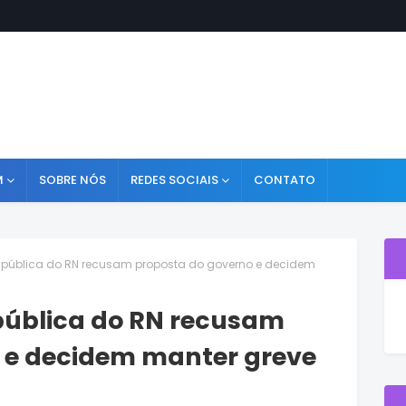
M
SOBRE NÓS
REDES SOCIAIS
CONTATO
e pública do RN recusam proposta do governo e decidem
 pública do RN recusam
 e decidem manter greve