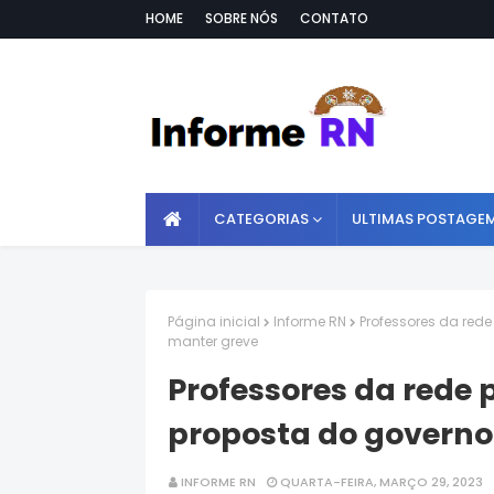
HOME
SOBRE NÓS
CONTATO
CATEGORIAS
ULTIMAS POSTAGE
Página inicial
Informe RN
Professores da red
manter greve
Professores da rede
proposta do governo
INFORME RN
QUARTA-FEIRA, MARÇO 29, 2023