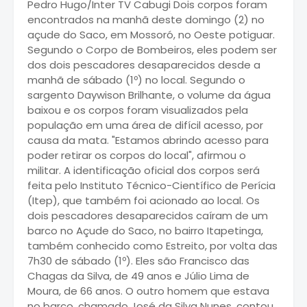
Pedro Hugo/Inter TV Cabugi Dois corpos foram
encontrados na manhã deste domingo (2) no
açude do Saco, em Mossoró, no Oeste potiguar.
Segundo o Corpo de Bombeiros, eles podem ser
dos dois pescadores desaparecidos desde a
manhã de sábado (1º) no local. Segundo o
sargento Daywison Brilhante, o volume da água
baixou e os corpos foram visualizados pela
população em uma área de difícil acesso, por
causa da mata. "Estamos abrindo acesso para
poder retirar os corpos do local", afirmou o
militar. A identificação oficial dos corpos será
feita pelo Instituto Técnico-Científico de Perícia
(Itep), que também foi acionado ao local. Os
dois pescadores desaparecidos caíram de um
barco no Açude do Saco, no bairro Itapetinga,
também conhecido como Estreito, por volta das
7h30 de sábado (1º). Eles são Francisco das
Chagas da Silva, de 49 anos e Júlio Lima de
Moura, de 66 anos. O outro homem que estava
no barco, chamado José da Silva Nunes, contou