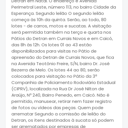
Detran em Natal. O endereço é Avenida
Perimetral Leste, número 113, no bairro Cidade da
Esperança. Segundo leilão O segundo leilão
começa às 10h da quinta. Serão, ao todo, 80
lotes - de carros, motos e sucatas. A visitação
será permitida também na terça e quarta nos
Pátios do Detran em Currais Novos e em Caicó,
das 8h às 12h. Os lotes 01 ao 43 estão
disponibilizados para visitas no Pátio de
apreensão do Detran de Currais Novos, que fica
na Avenida Teotônio Freire, S/N, bairro Dr. José
Bezerra de Melo. Os lotes 44 ao 80, serão
colocados para visitação no Pátio da 3ª
Companhia de Policiamento Rodoviário Estadual
(CIPRV), localizada na Rua Dr José Nilton de
Araújo, Nº 240, Bairro Penedo, em Caicó. Não é
permitido, manusear, retirar nem fazer registro
de fotos ou vídeos das peças. Quem pode
arrematar Segundo a comissão de leilão do
Detran, os itens destinados à sucata só podem
ser arrematados por empresas de