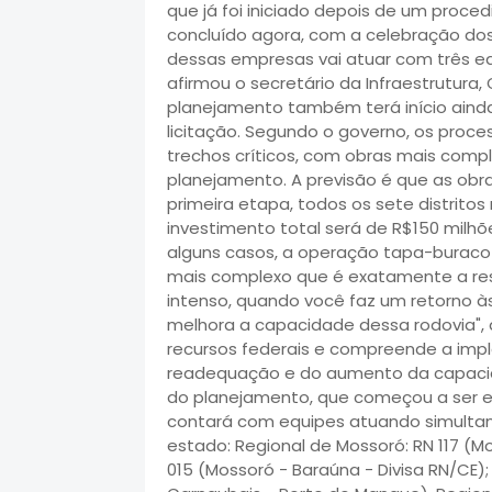
que já foi iniciado depois de um proced
concluído agora, com a celebração d
dessas empresas vai atuar com três e
afirmou o secretário da Infraestrutur
planejamento também terá início ainda
licitação. Segundo o governo, os proce
trechos críticos, com obras mais compl
planejamento. A previsão é que as obr
primeira etapa, todos os sete distrito
investimento total será de R$150 milhõ
alguns casos, a operação tapa-buraco 
mais complexo que é exatamente a res
intenso, quando você faz um retorno às
melhora a capacidade dessa rodovia", d
recursos federais e compreende a imp
readequação e do aumento da capacidad
do planejamento, que começou a ser ex
contará com equipes atuando simultane
estado: Regional de Mossoró: RN 117 (M
015 (Mossoró - Baraúna - Divisa RN/CE)