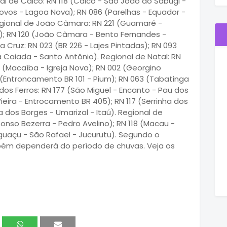
l de Caicó: RN 118 (Caicó - São João do Sabugi -
 Novos - Lagoa Nova); RN 086 (Parelhas - Equador -
 Regional de João Câmara: RN 221 (Guamaré -
; RN 120 (João Câmara - Bento Fernandes -
Cruz: RN 023 (BR 226 - Lajes Pintadas); RN 093
ra Caiada - Santo Antônio). Regional de Natal: RN
 (Macaíba - Igreja Nova); RN 002 (Georgino
3 (Entroncamento BR 101 - Pium); RN 063 (Tabatinga
dos Ferros: RN 177 (São Miguel - Encanto - Pau dos
Vieira - Entrocamento BR 405); RN 117 (Serrinha dos
a dos Borges - Umarizal - Itaú). Regional de
onso Bezerra - Pedro Avelino); RN 118 (Macau -
guaçu - São Rafael - Jucurutu). Segundo o
ém dependerá do período de chuvas. Veja os