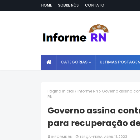
HOME
SOBRE NÓS
CONTATO
CATEGORIAS
ULTIMAS POSTAGE
Página inicial
Informe RN
Governo assina con
RN
Governo assina contr
para recuperação de
INFORME RN
TERÇA-FEIRA, ABRIL 11, 2023