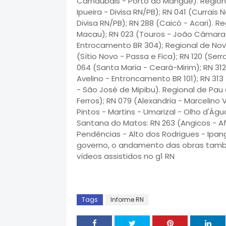
Carnaubais - Porto do Mangue). Regiona
Ipueira - Divisa RN/PB); RN 041 (Currais
Divisa RN/PB); RN 288 (Caicó - Acari).
Macau); RN 023 (Touros - João Câmara)
Entrocamento BR 304); Regional de Nova 
(Sítio Novo - Passa e Fica); RN 120 (Ser
064 (Santa Maria - Ceará-Mirim); RN 312
Avelino - Entroncamento BR 101); RN 31
- São José de Mipibu). Regional de Pau 
Ferros); RN 079 (Alexandria - Marcelino 
Pintos - Martins - Umarizal - Olho d'Águ
Santana do Matos: RN 263 (Angicos - Af
Pendências - Alto dos Rodrigues - Ipan
governo, o andamento das obras tamb
vídeos assistidos no g1 RN
Tags
Informe RN