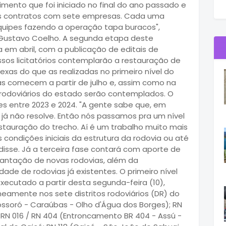
imento que foi iniciado no final do ano passado e
os contratos com sete empresas. Cada uma
quipes fazendo a operação tapa buracos",
a, Gustavo Coelho. A segunda etapa deste
 em abril, com a publicação de editais de
ssos licitatórios contemplarão a restauração de
exas do que as realizadas no primeiro nível do
as comecem a partir de julho e, assim como na
s rodoviários do estado serão contemplados. O
es entre 2023 e 2024. "A gente sabe que, em
já não resolve. Então nós passamos pra um nível
tauração do trecho. Aí é um trabalho muito mais
 condições iniciais da estrutura da rodovia ou até
isse. Já a terceira fase contará com aporte de
lantação de novas rodovias, além da
e de rodovias já existentes. O primeiro nível
ecutado a partir desta segunda-feira (10),
amente nos sete distritos rodoviários (DR) do
ossoró - Caraúbas - Olho d'Água dos Borges); RN
; RN 016 / RN 404 (Entroncamento BR 404 - Assú -