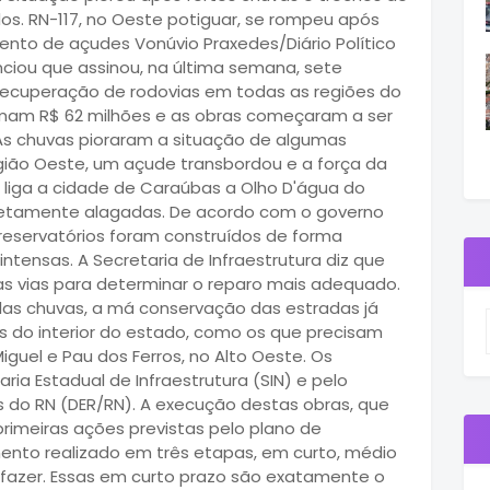
os. RN-117, no Oeste potiguar, se rompeu após
ento de açudes Vonúvio Praxedes/Diário Político
ciou que assinou, na última semana, sete
recuperação de rodovias em todas as regiões do
omam R$ 62 milhões e as obras começaram a ser
As chuvas pioraram a situação de algumas
egião Oeste, um açude transbordou e a força da
 liga a cidade de Caraúbas a Olho D'água do
letamente alagadas. De acordo com o governo
reservatórios foram construídos de forma
ntensas. A Secretaria de Infraestrutura diz que
as vias para determinar o reparo mais adequado.
as chuvas, a má conservação das estradas já
 do interior do estado, como os que precisam
iguel e Pau dos Ferros, no Alto Oeste. Os
ia Estadual de Infraestrutura (SIN) e pelo
do RN (DER/RN). A execução destas obras, que
imeiras ações previstas pelo plano de
nto realizado em três etapas, em curto, médio
 fazer. Essas em curto prazo são exatamente o