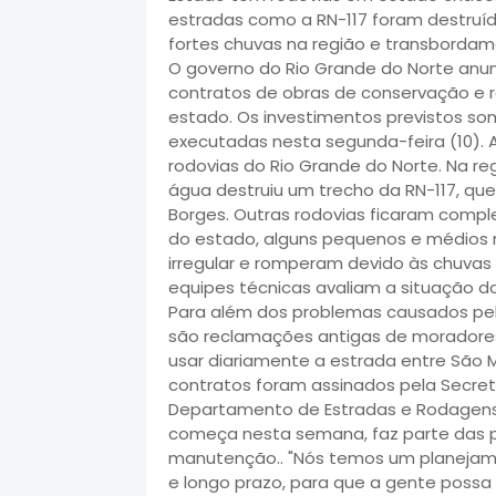
estradas como a RN-117 foram destruíd
fortes chuvas na região e transbordam
O governo do Rio Grande do Norte anun
contratos de obras de conservação e 
estado. Os investimentos previstos s
executadas nesta segunda-feira (10). 
rodovias do Rio Grande do Norte. Na r
água destruiu um trecho da RN-117, que
Borges. Outras rodovias ficaram comp
do estado, alguns pequenos e médios 
irregular e romperam devido às chuvas i
equipes técnicas avaliam a situação d
Para além dos problemas causados pel
são reclamações antigas de moradores
usar diariamente a estrada entre São M
contratos foram assinados pela Secretar
Departamento de Estradas e Rodagens 
começa nesta semana, faz parte das pr
manutenção.. "Nós temos um planejame
e longo prazo, para que a gente possa