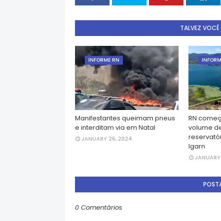
TALVEZ VOCÊ
INFORME RN
INFORM
Manifestantes queimam pneus
RN começ
e interditam via em Natal
volume d
reservatór
JANUARY 26, 2024
Igarn
JANUARY 
POST
0 Comentários