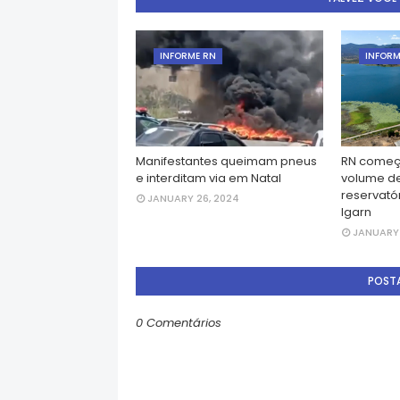
INFORME RN
INFORM
Manifestantes queimam pneus
RN começ
e interditam via em Natal
volume d
reservatór
JANUARY 26, 2024
Igarn
JANUARY 
POST
0 Comentários