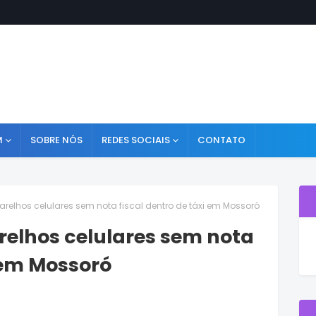
M
SOBRE NÓS
REDES SOCIAIS
CONTATO
relhos celulares sem nota fiscal dentro de táxi em Mossoró
relhos celulares sem nota
i em Mossoró