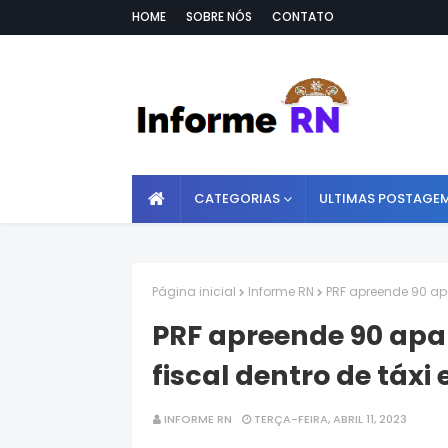
HOME
SOBRE NÓS
CONTATO
CATEGORIAS
ULTIMAS POSTAGE
Página inicial
Informe RN
PRF apreende 90 apa
PRF apreende 90 apa
fiscal dentro de táx
INFORME RN
TERÇA-FEIRA, ABRIL 11, 2023