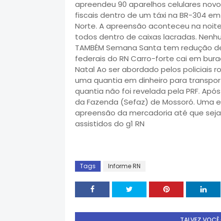
apreendeu 90 aparelhos celulares no
fiscais dentro de um táxi na BR-304 e
Norte. A apreensão aconteceu na noite
todos dentro de caixas lacradas. Nenhu
TAMBÉM Semana Santa tem redução de 
federais do RN Carro-forte cai em bur
Natal Ao ser abordado pelos policiais r
uma quantia em dinheiro para transport
quantia não foi revelada pela PRF. Após
da Fazenda (Sefaz) de Mossoró. Uma e
apreensão da mercadoria até que seja
assistidos do g1 RN
Tags
Informe RN
TALVEZ VOCÊ