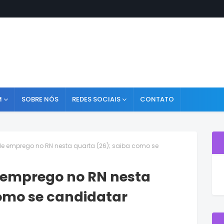
M
SOBRE NÓS
REDES SOCIAIS
CONTATO
de emprego no RN nesta quarta (26); saiba como se
e emprego no RN nesta
como se candidatar