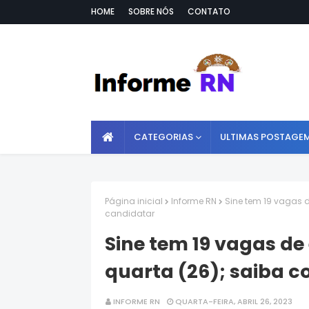
HOME
SOBRE NÓS
CONTATO
CATEGORIAS
ULTIMAS POSTAGE
Página inicial
Informe RN
Sine tem 19 vagas 
candidatar
Sine tem 19 vagas d
quarta (26); saiba 
INFORME RN
QUARTA-FEIRA, ABRIL 26, 2023