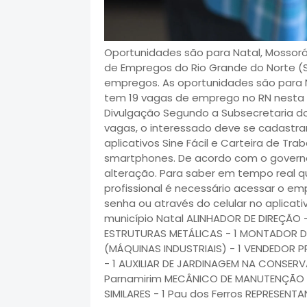
Oportunidades são para Natal, Mossoró,
de Empregos do Rio Grande do Norte (S
empregos. As oportunidades são para Na
tem 19 vagas de emprego no RN nesta 
Divulgação Segundo a Subsecretaria do
vagas, o interessado deve se cadastrar 
aplicativos Sine Fácil e Carteira de Tr
smartphones. De acordo com o governo
alteração. Para saber em tempo real q
profissional é necessário acessar o emp
senha ou através do celular no aplicati
município Natal ALINHADOR DE DIREÇÃO
ESTRUTURAS METÁLICAS - 1 MONTADOR D
(MÁQUINAS INDUSTRIAIS) - 1 VENDEDOR P
- 1 AUXILIAR DE JARDINAGEM NA CONSER
Parnamirim MECÂNICO DE MANUTENÇÃO 
SIMILARES - 1 Pau dos Ferros REPRESEN