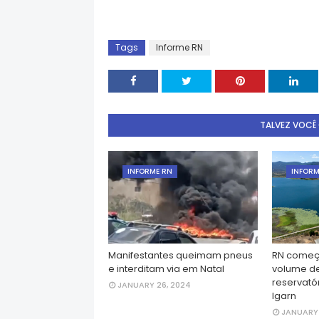
Tags
Informe RN
TALVEZ VOCÊ
INFORME RN
INFORM
Manifestantes queimam pneus
RN começ
e interditam via em Natal
volume d
reservatór
JANUARY 26, 2024
Igarn
JANUARY 