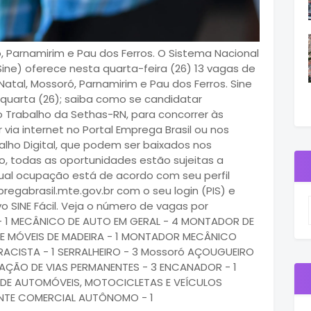
 Parnamirim e Pau dos Ferros. O Sistema Nacional
ine) oferece nesta quarta-feira (26) 13 vagas de
tal, Mossoró, Parnamirim e Pau dos Ferros. Sine
quarta (26); saiba como se candidatar
 Trabalho da Sethas-RN, para concorrer às
via internet no Portal Emprega Brasil ou nos
abalho Digital, que podem ser baixados nos
, todas as oportunidades estão sujeitas a
ual ocupação está de acordo com seu perfil
regabrasil.mte.gov.br com o seu login (PIS) e
vo SINE Fácil. Veja o número de vagas por
 - 1 MECÂNICO DE AUTO EM GERAL - 4 MONTADOR DE
E MÓVEIS DE MADEIRA - 1 MONTADOR MECÂNICO
RACISTA - 1 SERRALHEIRO - 3 Mossoró AÇOUGUEIRO
VAÇÃO DE VIAS PERMANENTES - 3 ENCANADOR - 1
DE AUTOMÓVEIS, MOTOCICLETAS E VEÍCULOS
TANTE COMERCIAL AUTÔNOMO - 1