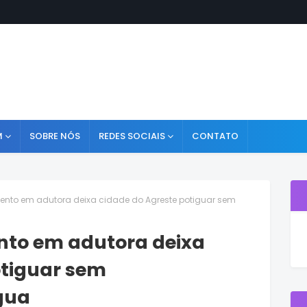
M
SOBRE NÓS
REDES SOCIAIS
CONTATO
nto em adutora deixa cidade do Agreste potiguar sem
nto em adutora deixa
otiguar sem
gua