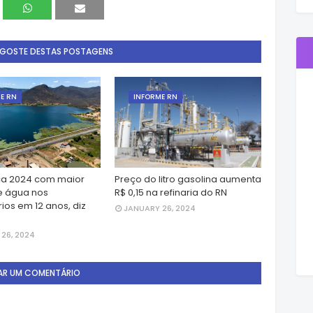
 GOSTE DESTAS POSTAGENS
E RN
INFORME RN
a 2024 com maior
Preço do litro gasolina aumenta
e água nos
R$ 0,15 na refinaria do RN
ios em 12 anos, diz
JANUARY 26, 2024
26, 2024
AR UM COMENTÁRIO