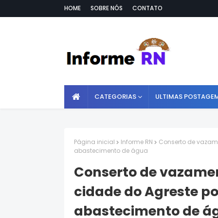
HOME
SOBRE NÓS
CONTATO
CATEGORIAS
ULTIMAS POSTAGE
Página inicial
Informe RN
Conserto de vazame
abastecimento de água
Conserto de vazame
cidade do Agreste p
abastecimento de á