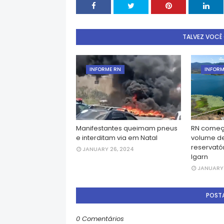
TALVEZ VOCÊ
INFORME RN
INFORM
Manifestantes queimam pneus
RN começ
e interditam via em Natal
volume d
reservatór
JANUARY 26, 2024
Igarn
JANUARY 
POST
0 Comentários