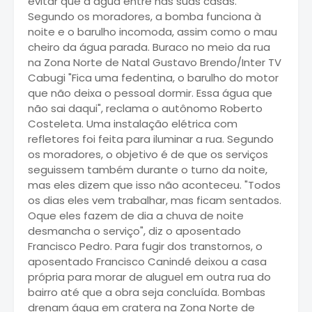
evitar que a água entre nas suas casas.
Segundo os moradores, a bomba funciona à
noite e o barulho incomoda, assim como o mau
cheiro da água parada. Buraco no meio da rua
na Zona Norte de Natal Gustavo Brendo/Inter TV
Cabugi "Fica uma fedentina, o barulho do motor
que não deixa o pessoal dormir. Essa água que
não sai daqui", reclama o autônomo Roberto
Costeleta. Uma instalação elétrica com
refletores foi feita para iluminar a rua. Segundo
os moradores, o objetivo é de que os serviços
seguissem também durante o turno da noite,
mas eles dizem que isso não aconteceu. "Todos
os dias eles vem trabalhar, mas ficam sentados.
Oque eles fazem de dia a chuva de noite
desmancha o serviço", diz o aposentado
Francisco Pedro. Para fugir dos transtornos, o
aposentado Francisco Canindé deixou a casa
própria para morar de aluguel em outra rua do
bairro até que a obra seja concluída. Bombas
drenam água em cratera na Zona Norte de