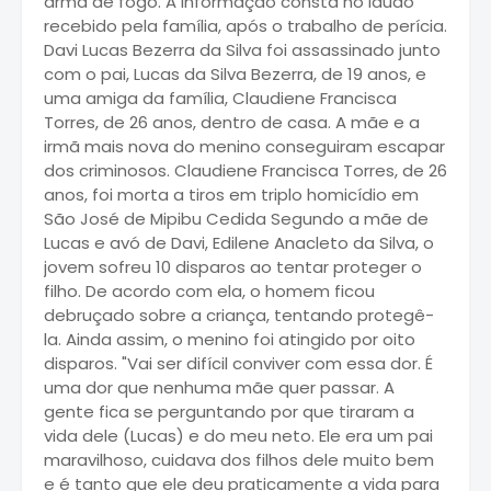
arma de fogo. A informação consta no laudo
recebido pela família, após o trabalho de perícia.
Davi Lucas Bezerra da Silva foi assassinado junto
com o pai, Lucas da Silva Bezerra, de 19 anos, e
uma amiga da família, Claudiene Francisca
Torres, de 26 anos, dentro de casa. A mãe e a
irmã mais nova do menino conseguiram escapar
dos criminosos. Claudiene Francisca Torres, de 26
anos, foi morta a tiros em triplo homicídio em
São José de Mipibu Cedida Segundo a mãe de
Lucas e avó de Davi, Edilene Anacleto da Silva, o
jovem sofreu 10 disparos ao tentar proteger o
filho. De acordo com ela, o homem ficou
debruçado sobre a criança, tentando protegê-
la. Ainda assim, o menino foi atingido por oito
disparos. "Vai ser difícil conviver com essa dor. É
uma dor que nenhuma mãe quer passar. A
gente fica se perguntando por que tiraram a
vida dele (Lucas) e do meu neto. Ele era um pai
maravilhoso, cuidava dos filhos dele muito bem
e é tanto que ele deu praticamente a vida para