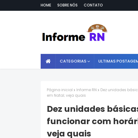
HOME
SOBRE NÓS
CONTATO
CATEGORIAS
ULTIMAS POSTAGE
Página inicial
Informe RN
Dez unidades bási
em Natal; veja quais
Dez unidades básica
funcionar com horár
veja quais