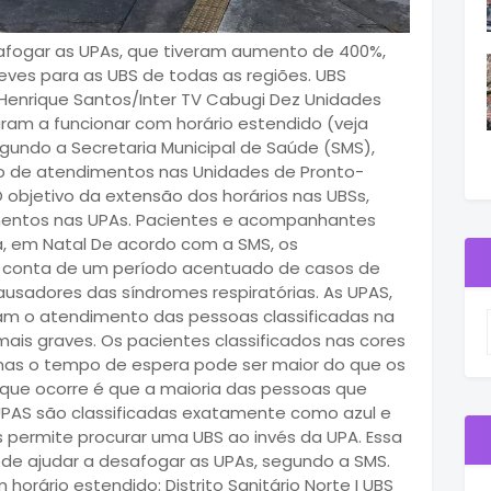
afogar as UPAs, que tiveram aumento de 400%,
ves para as UBS de todas as regiões. UBS
 Henrique Santos/Inter TV Cabugi Dez Unidades
ram a funcionar com horário estendido (veja
segundo a Secretaria Municipal de Saúde (SMS),
 de atendimentos nas Unidades de Pronto-
 objetivo da extensão dos horários nas UBSs,
mentos nas UPAs. Pacientes e acompanhantes
, em Natal De acordo com a SMS, os
 conta de um período acentuado de casos de
ausadores das síndromes respiratórias. As UPAS,
zam o atendimento das pessoas classificadas na
ais graves. Os pacientes classificados nas cores
mas o tempo de espera pode ser maior do que os
O que ocorre é que a maioria das pessoas que
PAS são classificadas exatamente como azul e
s permite procurar uma UBS ao invés da UPA. Essa
e ajudar a desafogar as UPAs, segundo a SMS.
orário estendido: Distrito Sanitário Norte I UBS