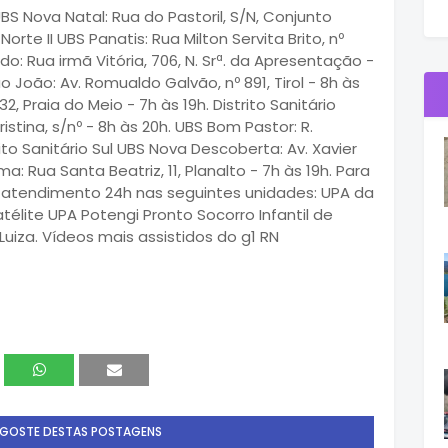
UBS Nova Natal: Rua do Pastoril, S/N, Conjunto
Norte II UBS Panatis: Rua Milton Servita Brito, nº
do: Rua irmã Vitória, 706, N. Srª. da Apresentação -
ão João: Av. Romualdo Galvão, nº 891, Tirol - 8h às
32, Praia do Meio - 7h às 19h. Distrito Sanitário
istina, s/nº - 8h às 20h. UBS Bom Pastor: R.
rito Sanitário Sul UBS Nova Descoberta: Av. Xavier
ma: Rua Santa Beatriz, 11, Planalto - 7h às 19h. Para
 atendimento 24h nas seguintes unidades: UPA da
lite UPA Potengi Pronto Socorro Infantil de
uiza. Vídeos mais assistidos do g1 RN
 GOSTE DESTAS POSTAGENS