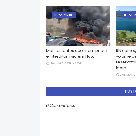
INFORME RN
INFORM
Manifestantes queimam pneus
RN começ
e interditam via em Natal
volume d
reservatór
JANUARY 26, 2024
Igarn
JANUARY 
POST
0 Comentários