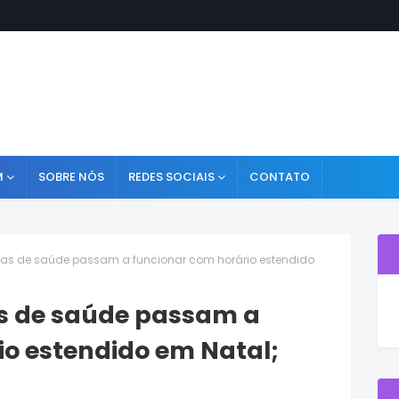
M
SOBRE NÓS
REDES SOCIAIS
CONTATO
cas de saúde passam a funcionar com horário estendido
s de saúde passam a
io estendido em Natal;