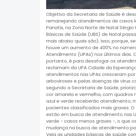
Objetivo da Secretaria de Saúde é des
remanejando atendimentos de casos le
Panatis, na Zona Norte de Natal Sérgio
Básicas de Saúde (UBS) de Natal passa
mais abaixo quais são). Isso, porque, 
houve um aumento de 400% no número
Atendimento (UPAs) nos últimos dias. O
portanto, é para desafogar os atendi
reclamam da UPA Cidade da Esperança
atendimentos nas UPAs cresceram por
arboviroses e pelas doenças de vírus c
segundo a Secretaria de Saúde, priori
cor amarela e vermelha, com quadros m
azul e verde receberão atendimento, 
pacientes classificados mais graves. 
estão em busca de atendimento nas U
verde - casos menos graves -, o que o
mudança na busca de atendimento pod
Veja as unidades básicas de saúde com h