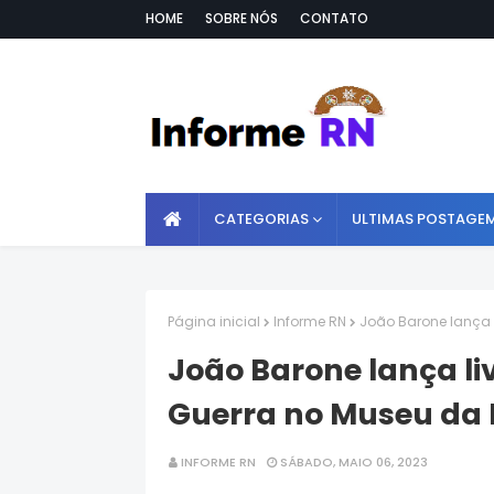
HOME
SOBRE NÓS
CONTATO
CATEGORIAS
ULTIMAS POSTAGE
Página inicial
Informe RN
João Barone lança 
João Barone lança li
Guerra no Museu da
INFORME RN
SÁBADO, MAIO 06, 2023