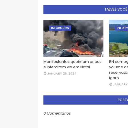
TALVEZ VOCÊ
INFORME RN
INFORM
Manifestantes queimam pneus
RN começ
e interditam via em Natal
volume d
reservatór
JANUARY 26, 2024
Igarn
JANUARY 
POST
0 Comentários