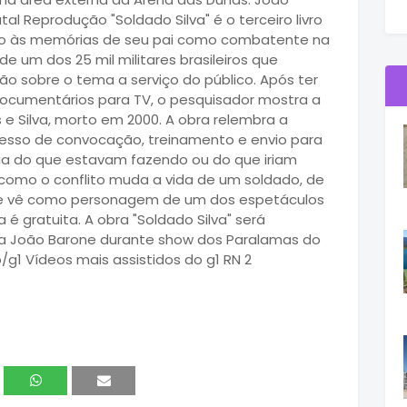
al Reprodução "Soldado Silva" é o terceiro livro
cado às memórias de seu pai como combatente na
de um dos 25 mil militares brasileiros que
ão sobre o tema a serviço do público. Após ter
s documentários para TV, o pesquisador mostra a
s e Silva, morto em 2000. A obra relembra a
rocesso de convocação, treinamento e envio para
a do que estavam fazendo ou do que iriam
como o conflito muda a vida de um soldado, de
e vê como personagem de um dos espetáculos
 é gratuita. A obra "Soldado Silva" será
sta João Barone durante show dos Paralamas do
/g1 Vídeos mais assistidos do g1 RN 2