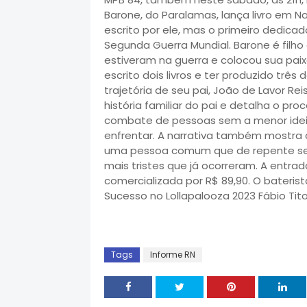
Barone, do Paralamas, lança livro em Nat
escrito por ele, mas o primeiro dedi
Segunda Guerra Mundial. Barone é filho 
estiveram na guerra e colocou sua paix
escrito dois livros e ter produzido trê
trajetória de seu pai, João de Lavor Rei
história familiar do pai e detalha o p
combate de pessoas sem a menor idei
enfrentar. A narrativa também mostra 
uma pessoa comum que de repente s
mais tristes que já ocorreram. A entrada
comercializada por R$ 89,90. O bateri
Sucesso no Lollapalooza 2023 Fábio Tito
Tags
Informe RN