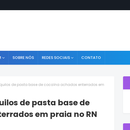
M
SOBRE NÓS
REDES SOCIAIS
CONTATO
7 quilos de pasta base de cocaína achados enterrados em
uilos de pasta base de
errados em praia no RN