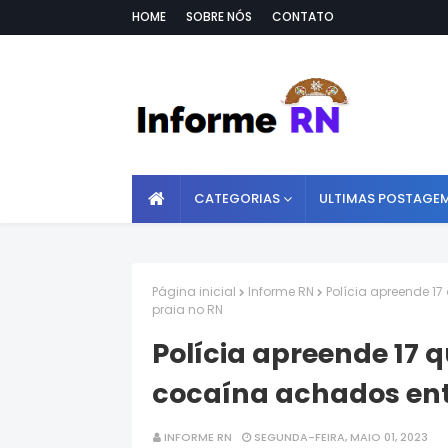
HOME
SOBRE NÓS
CONTATO
CATEGORIAS
ULTIMAS POSTAGE
Página inicial
Informe RN
Polícia apreende 1
praia no RN
Polícia apreende 17 q
cocaína achados ent
INFORME RN
SEGUNDA-FEIRA, MAIO 01, 2023