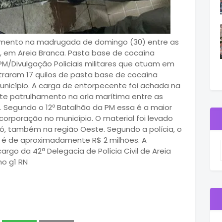
amento na madrugada de domingo (30) entre as
l, em Areia Branca. Pasta base de cocaína
M/Divulgação Policiais militares que atuam em
traram 17 quilos de pasta base de cocaína
unicípio. A carga de entorpecente foi achada na
e patrulhamento na orla marítima entre as
. Segundo o 12º Batalhão da PM essa é a maior
corporação no município. O material foi levado
ó, também na região Oeste. Segundo a polícia, o
s é de aproximadamente R$ 2 milhões. A
argo da 42ª Delegacia de Polícia Civil de Areia
no g1 RN