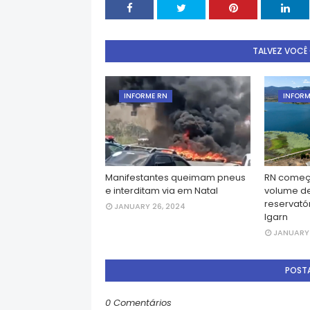
TALVEZ VOCÊ
INFORME RN
INFORM
Manifestantes queimam pneus
RN começ
e interditam via em Natal
volume d
reservatór
JANUARY 26, 2024
Igarn
JANUARY 
POST
0 Comentários