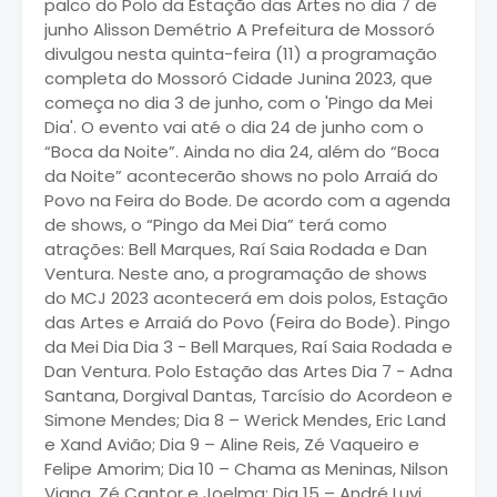
palco do Polo da Estação das Artes no dia 7 de
junho Alisson Demétrio A Prefeitura de Mossoró
divulgou nesta quinta-feira (11) a programação
completa do Mossoró Cidade Junina 2023, que
começa no dia 3 de junho, com o 'Pingo da Mei
Dia'. O evento vai até o dia 24 de junho com o
“Boca da Noite”. Ainda no dia 24, além do “Boca
da Noite” acontecerão shows no polo Arraiá do
Povo na Feira do Bode. De acordo com a agenda
de shows, o “Pingo da Mei Dia” terá como
atrações: Bell Marques, Raí Saia Rodada e Dan
Ventura. Neste ano, a programação de shows
do MCJ 2023 acontecerá em dois polos, Estação
das Artes e Arraiá do Povo (Feira do Bode). Pingo
da Mei Dia Dia 3 - Bell Marques, Raí Saia Rodada e
Dan Ventura. Polo Estação das Artes Dia 7 - Adna
Santana, Dorgival Dantas, Tarcísio do Acordeon e
Simone Mendes; Dia 8 – Werick Mendes, Eric Land
e Xand Avião; Dia 9 – Aline Reis, Zé Vaqueiro e
Felipe Amorim; Dia 10 – Chama as Meninas, Nilson
Viana, Zé Cantor e Joelma; Dia 15 – André Luvi,