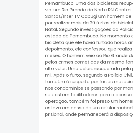
Pernambuco. Uma das bicicletas recupera
viatura Rio Grande do Norte RN Central
Santos/Inter TV Cabugi Um homem de 36
por realizar mais de 20 furtos de bic
Natal. Segundo investigações da Polícia 
estado de Pernambuco. No momento da
bicicleta que ele havia furtado horas a
depoimento, ele confessou que realiza
meses. O homem veio ao Rio Grande do
pelos crimes cometidos da mesma forma
alto valor. Uma delas, recuperada pela 
mil. Após o furto, segundo a Polícia Civi
também é suspeito por furtas motocicl
nos condomínios se passando por morad
se existem facilitadores para o aces
operação, também foi preso um homem 
estava em posse de um celular roubad
prisional, onde permanecerá à disposiç