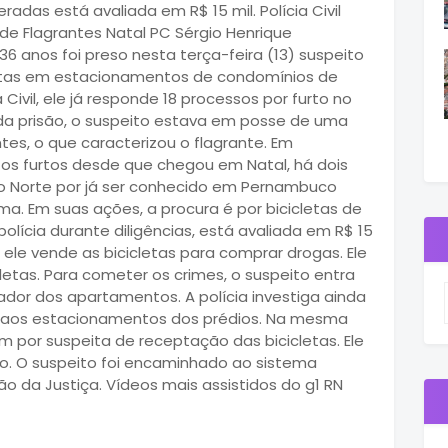
das está avaliada em R$ 15 mil. Polícia Civil
 de Flagrantes Natal PC Sérgio Henrique
 anos foi preso nesta terça-feira (13) suspeito
icletas em estacionamentos de condomínios de
Civil, ele já responde 18 processos por furto no
 prisão, o suspeito estava em posse de uma
ntes, o que caracterizou o flagrante. Em
 os furtos desde que chegou em Natal, há dois
 Norte por já ser conhecido em Pernambuco
. Em suas ações, a procura é por bicicletas de
polícia durante diligências, está avaliada em R$ 15
l, ele vende as bicicletas para comprar drogas. Ele
etas. Para cometer os crimes, o suspeito entra
or dos apartamentos. A polícia investiga ainda
so aos estacionamentos dos prédios. Na mesma
por suspeita de receptação das bicicletas. Ele
o. O suspeito foi encaminhado ao sistema
ão da Justiça. Vídeos mais assistidos do g1 RN