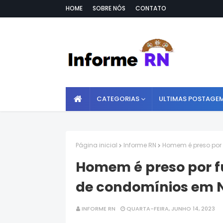
HOME
SOBRE NÓS
CONTATO
CATEGORIAS
ULTIMAS POSTAGE
Página inicial
Informe RN
Homem é preso por 
Homem é preso por fu
de condomínios em 
INFORME RN
QUARTA-FEIRA, JUNHO 14, 2023