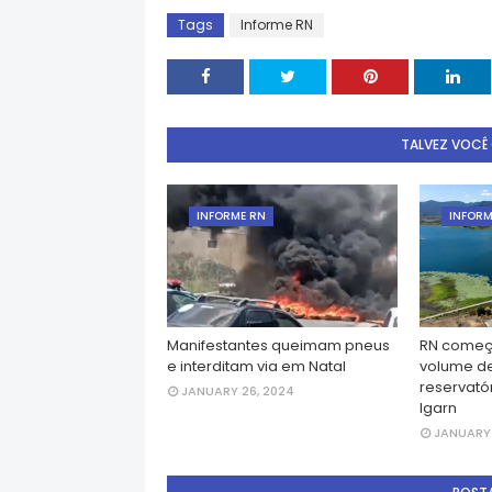
Tags
Informe RN
TALVEZ VOCÊ
INFORME RN
INFORM
Manifestantes queimam pneus
RN começ
e interditam via em Natal
volume d
reservatór
JANUARY 26, 2024
Igarn
JANUARY 