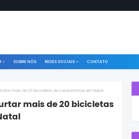
M
SOBRE NÓS
REDES SOCIAIS
CONTATO
furtar mais de 20 bicicletas de condomínios em Natal
rtar mais de 20 bicicletas
Natal