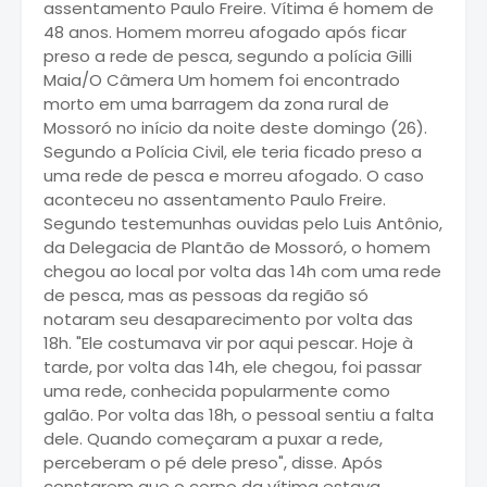
assentamento Paulo Freire. Vítima é homem de
48 anos. Homem morreu afogado após ficar
preso a rede de pesca, segundo a polícia Gilli
Maia/O Câmera Um homem foi encontrado
morto em uma barragem da zona rural de
Mossoró no início da noite deste domingo (26).
Segundo a Polícia Civil, ele teria ficado preso a
uma rede de pesca e morreu afogado. O caso
aconteceu no assentamento Paulo Freire.
Segundo testemunhas ouvidas pelo Luis Antônio,
da Delegacia de Plantão de Mossoró, o homem
chegou ao local por volta das 14h com uma rede
de pesca, mas as pessoas da região só
notaram seu desaparecimento por volta das
18h. "Ele costumava vir por aqui pescar. Hoje à
tarde, por volta das 14h, ele chegou, foi passar
uma rede, conhecida popularmente como
galão. Por volta das 18h, o pessoal sentiu a falta
dele. Quando começaram a puxar a rede,
perceberam o pé dele preso", disse. Após
constarem que o corpo da vítima estava