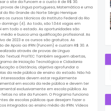
ar o site da Funcern e o custo é de R$ 30.
de provas de Língua portuguesa, Matemática e uma
ral do Rio Grande do Norte Sérgio Henrique
ra os cursos técnicos do Instituto Federal do Rio
 domingo (4). Ao todo, são 1.044 vagas em
mpi em todo o estado. As oportunidades são
 médio e busca uma qualificação profissional. As
vo de 2023 e os cursos são gratuitos. As
ção de Apoio ao IFRN (Funcern) e custam R$ 30. A
realizada através de provas de Língua
ão Textual. ProITEC Também seguem abertas,
rograma de Iniciação Tecnológica e Cidadania
ducação a Distância, objetiva aprofundar a
as da rede pública de ensino do estado. Não há
as interessadas devem estar regularmente
amental em escola da rede pública e devem ter
damental exclusivamente em escola pública. As
feitas no site da Funcern. O Programa funciona
es de escolas públicas que desejam fazer o
cos integrados ao ensino médio do IFRN. Vídeos