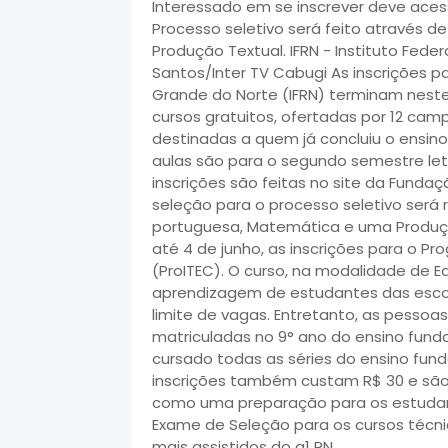
Interessado em se inscrever deve acess
Processo seletivo será feito através 
Produção Textual. IFRN - Instituto Fede
Santos/Inter TV Cabugi As inscrições pa
Grande do Norte (IFRN) terminam neste
cursos gratuitos, ofertadas por 12 ca
destinadas a quem já concluiu o ensino
aulas são para o segundo semestre leti
inscrições são feitas no site da Funda
seleção para o processo seletivo será 
portuguesa, Matemática e uma Produç
até 4 de junho, as inscrições para o P
(ProITEC). O curso, na modalidade de E
aprendizagem de estudantes das escol
limite de vagas. Entretanto, as pesso
matriculadas no 9° ano do ensino fund
cursado todas as séries do ensino fun
inscrições também custam R$ 30 e são 
como uma preparação para os estudant
Exame de Seleção para os cursos técni
mais assistidos do g1 RN