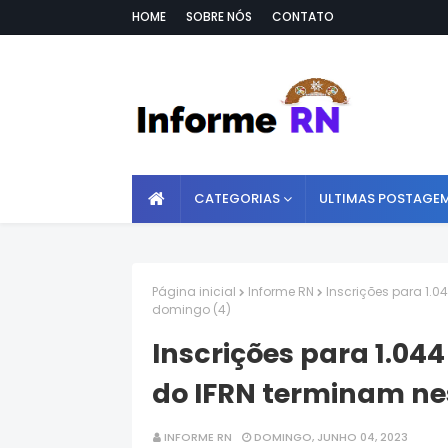
HOME
SOBRE NÓS
CONTATO
CATEGORIAS
ULTIMAS POSTAGE
Página inicial
Informe RN
Inscrições para 1.
domingo (4)
Inscrições para 1.04
do IFRN terminam ne
INFORME RN
DOMINGO, JUNHO 04, 2023