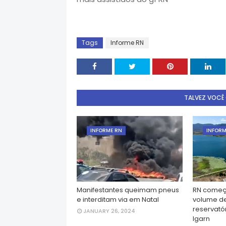
Tags
Informe RN
TALVEZ VOCÊ
INFORME RN
INFORM
Manifestantes queimam pneus
RN começ
e interditam via em Natal
volume d
reservatór
JANUARY 26, 2024
Igarn