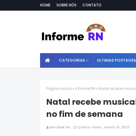
HOME
SOBRE NÓS
CONTATO
CATEGORIAS
ULTIMAS POSTAGE
Página inicial
Informe RN
Natal recebe music
Natal recebe musica
no fim de semana
INFORME RN
QUINTA-FEIRA, JUNHO 15, 2023