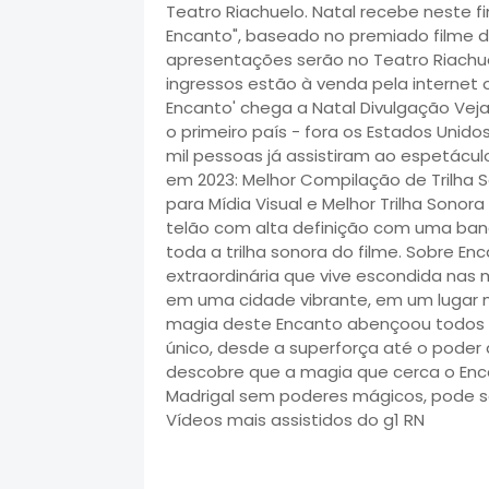
Teatro Riachuelo. Natal recebe neste
Encanto", baseado no premiado filme d
apresentações serão no Teatro Riachuel
ingressos estão à venda pela internet 
Encanto' chega a Natal Divulgação Veja 
o primeiro país - fora os Estados Unid
mil pessoas já assistiram ao espetácul
em 2023: Melhor Compilação de Trilha S
para Mídia Visual e Melhor Trilha Sonora
telão com alta definição com uma ban
toda a trilha sonora do filme. Sobre En
extraordinária que vive escondida na
em uma cidade vibrante, em um lugar 
magia deste Encanto abençoou todos 
único, desde a superforça até o poder 
descobre que a magia que cerca o Enca
Madrigal sem poderes mágicos, pode se
Vídeos mais assistidos do g1 RN