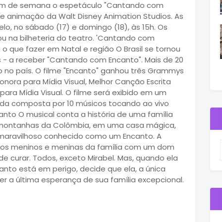
 fim de semana o espetáculo "Cantando com
e animação da Walt Disney Animation Studios. As
o, no sábado (17) e domingo (18), às 15h. Os
ou na bilheteria do teatro. 'Cantando com
o que fazer em Natal e região O Brasil se tornou
os - a receber "Cantando com Encanto". Mais de 20
o no país. O filme "Encanto" ganhou três Grammys
onora para Mídia Visual, Melhor Canção Escrita
 para Mídia Visual. O filme será exibido em um
da composta por 10 músicos tocando ao vivo
canto O musical conta a história de uma família
s montanhas da Colômbia, em uma casa mágica,
maravilhoso conhecido como um Encanto. A
os meninos e meninas da família com um dom
de curar. Todos, exceto Mirabel. Mas, quando ela
nto está em perigo, decide que ela, a única
r a última esperança de sua família excepcional.