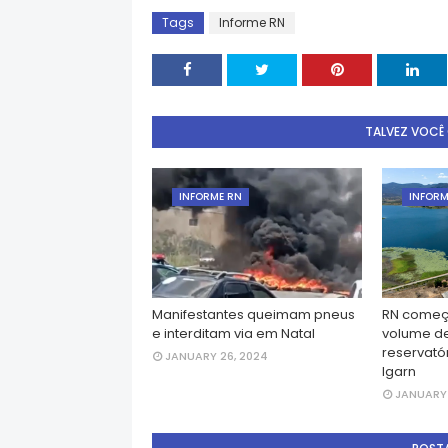
Tags
Informe RN
TALVEZ VOCÊ
INFORME RN
INFORM
Manifestantes queimam pneus
RN começ
e interditam via em Natal
volume d
reservatór
JANUARY 26, 2024
Igarn
JANUARY 