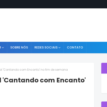
M
SOBRE NÓS
REDES SOCIAIS
CONTATO
al 'Cantando com Encanto' no fim de semana
l 'Cantando com Encanto'