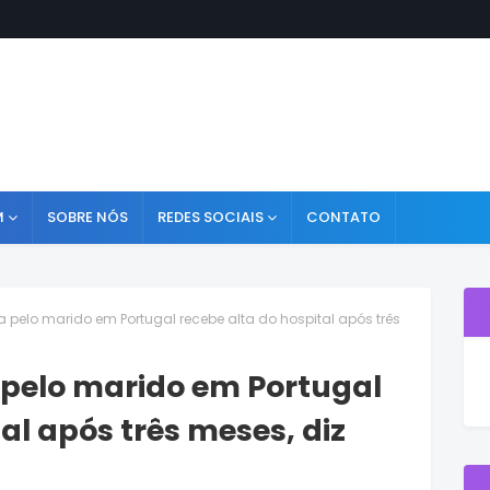
M
SOBRE NÓS
REDES SOCIAIS
CONTATO
pelo marido em Portugal recebe alta do hospital após três
pelo marido em Portugal
al após três meses, diz