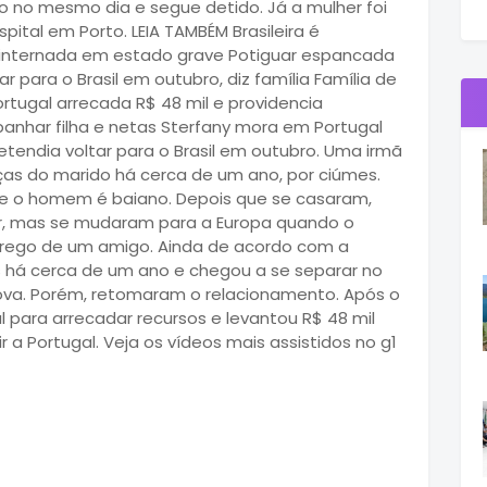
o no mesmo dia e segue detido. Já a mulher foi
ital em Porto. LEIA TAMBÉM Brasileira é
 internada em estado grave Potiguar espancada
r para o Brasil em outubro, diz família Família de
tugal arrecada R$ 48 mil e providencia
har filha e netas Sterfany mora em Portugal
etendia voltar para o Brasil em outubro. Uma irmã
ças do marido há cerca de um ano, por ciúmes.
l e o homem é baiano. Depois que se casaram,
ar, mas se mudaram para a Europa quando o
ego de um amigo. Ainda de acordo com a
os há cerca de um ano e chegou a se separar no
ova. Porém, retomaram o relacionamento. Após o
al para arrecadar recursos e levantou R$ 48 mil
 a Portugal. Veja os vídeos mais assistidos no g1