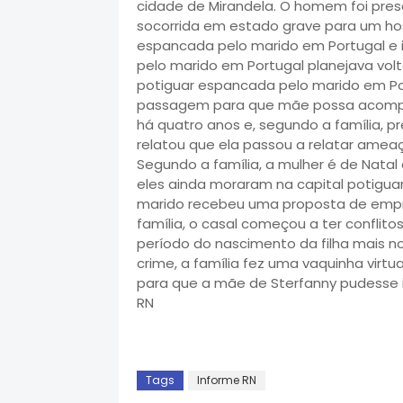
cidade de Mirandela. O homem foi pres
socorrida em estado grave para um hosp
espancada pelo marido em Portugal e
pelo marido em Portugal planejava volta
potiguar espancada pelo marido em Por
passagem para que mãe possa acompan
há quatro anos e, segundo a família, pr
relatou que ela passou a relatar amea
Segundo a família, a mulher é de Nata
eles ainda moraram na capital potigu
marido recebeu uma proposta de empr
família, o casal começou a ter conflit
período do nascimento da filha mais n
crime, a família fez uma vaquinha virtu
para que a mãe de Sterfanny pudesse ir
RN
Tags
Informe RN