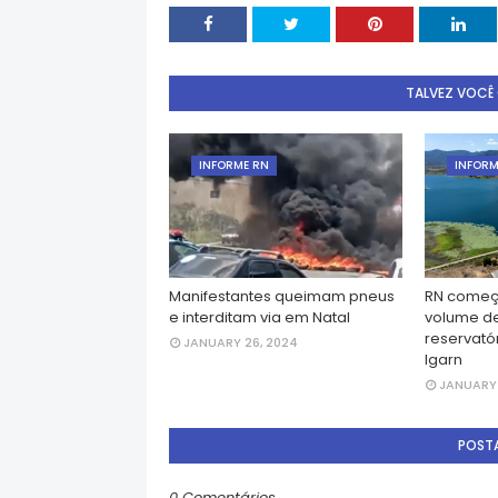
TALVEZ VOCÊ
INFORME RN
INFORM
Manifestantes queimam pneus
RN começ
e interditam via em Natal
volume d
reservatór
JANUARY 26, 2024
Igarn
JANUARY 
POST
0 Comentários