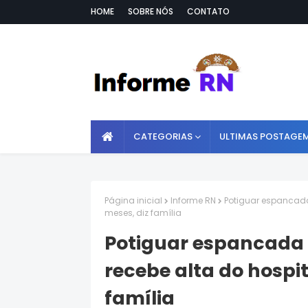
HOME
SOBRE NÓS
CONTATO
CATEGORIAS
ULTIMAS POSTAGE
Página inicial
Informe RN
Potiguar espancada 
meses, diz família
Potiguar espancada 
recebe alta do hospit
família