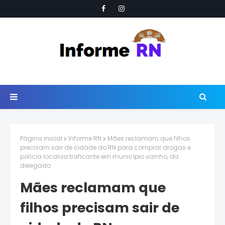
Página inicial
Informe RN
Mães reclamam que filhos
precisam sair de cidade do RN para comprar drogas e
polícia localiza traficante em município vizinho, diz
delegado
Mães reclamam que
filhos precisam sair de