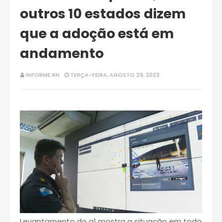
outros 10 estados dizem
que a adoção está em
andamento
INFORME RN
TERÇA-FEIRA, AGOSTO 29, 2023
Levantamento do g1 mostra a situação em todo o país. Letalidade policial está abaixo da média em quatro dos sete estados que usam os equipamentos. PM observa imagem de câmera em uniforme de agente no Rio Reprodução/ TV Globo A maioria dos estados brasileiros já adota, está testando ou avaliando a utilização de câmeras operacionais portáteis por forças de segurança. É o que aponta um levantamento do Monitor da Violência, do g1, publicado nesta terça (29), feito com base na Lei de Acesso à Informação e consulta às assessorias de imprensa dos 26 estados mais o Distrito Federal. As câmeras são acopladas aos uniformes dos policiais e registram operações, abordagens ou atividades de rotina (a depender do estado). Esta é uma política pública utilizada em diversos países do mundo com a justificativa de reduzir o uso indevido de força, aumentar mecanismos de controle e melhorar a produtividade. Esta reportagem faz parte do Monitor da Violência, uma parceria do g1 com o Núcleo de Estudos da Violência da USP (NEV-USP) e do Fórum Brasileiro de Segurança Pública (FBSP). O levantamento do Monitor da Violência aponta que: As PMs de 7 estados utilizam câmeras operacionais portáteis em algum grau – o que representa 25% das unidades da federação do país. São eles: Minas Gerais, Pará, Rio de Janeiro, Rio Grande do Norte, Rondônia, Santa Catarina e São Paulo; SP é o estado com mais equipamentos até o momento: mais de 10 mil. Este número representa 52% do efetivo operacional da PM paulista; Já 10 estados afirmam que a adoção das câmeras está em andamento. Eles estão em estágios diferentes: alguns afirmam que estão elaborando editais de licitação para a compra dos equipamentos; outros dizem que já estão com o processo de licitação em andamento ou em fase de testes das câmeras; Outras 9 unidades da federação afirmam que estão em estágios anteriores, de realização de estudos de viabilidade e avaliações sobre a utilização das câmeras; Por fim, apenas o Maranhão informou não utilizar e não deu detalhes sobre avaliar o uso de câmeras. A letalidade policial em 2022 foi abaixo da média nacional em quatro dos sete estados que usam câmeras corporais: Minas Gerais, Rondônia, Santa Catarina e São Paulo, segundo o Anuário Brasileiro da Segurança Pública, divulgado em julho de 2023 pelo Fórum Brasileiro da Segurança Pública. Em três estados, foi maior que a média: Pará, Rio Grande do Norte e Rio de Janeiro. "A adoção da câmera é um sinônimo de profissionalização e tem sido enxergada por várias corporações não só como um instrumento que pode eventualmente servir como mecanismo de controle, mas, mais do que isso, como um equipamento de proteção individual, que dá mais segurança para o policial que está na ponta", diz Samira Bueno, diretora-executiva do Fórum Brasileiro da Segurança Pública. Samira ressalta que ainda existem lacunas na regulamentação nos estados que já utilizam as bodycams e cita como exemplo a denúncia da Defensoria Pública do Rio de Janeiro de que a Polícia Militar do estado teria editado e deletado imagens das câmeras enviadas ao órgão. "Tem estados que falavam em comodato, locaram as câmeras, outros que fizeram a aquisição, compraram. Os estados que compraram a gente não sabe como funciona, por exemplo, o esquema de manutenção dessas câmeras, como é que faz reposição da tecnologia, já que é uma tecnologia que muda tão rapidamente, a gente não sabe como se faz essa cadeia de custódia", diz. Estados que usam câmeras corporais nos uniformes dos policiais. Kayan Albertin/g1 Veja os status de todos os estados no fim desta reportagem, que também vai te mostrar: Quais são os estados pioneiros no uso de câmeras; Execuções flagradas por câmeras nos últimos anos; A situação da política das câmeras em cada estado. Entre esta terça-feira (29) e quinta (31), o Ministério da Justiça realiza o 1º Encontro Técnico Nacional sobre Câmeras Corporais e Segurança Pública do país. O evento, que acontece em Brasília, reúne profissionais de segurança pública federais, estaduais e municipais de polícias militares, civis, bombeiros, entre outros. Segundo o governo, o objetivo do encontro é discutir o uso dos equipamentos e “aprimorar os processos organizacionais nas instituições por meio da implantação do Projeto Nacional de Câmeras Corporais, cujo objetivo é qualificar as evidências criminais e proteger os policiais e os cidadãos em interações cotidianas”. Uso das câmeras estado a estado Entenda como funcionam as câmeras corporais usadas pela PM de São Paulo O levantamento do g1 aponta que, mesmo sendo uma política pública nova, a adoção das câmeras por forças de segurança está em alta e em expansão no país. Foram quatro anos entre o primeiro estado - Santa Catarina - começar a usar os equipamentos e agora, quando a maioria já utiliza ou avalia e testa o uso das câmeras. Por isso, a reportagem buscou entender quais são as possíveis especificidades e os diferentes funcionamentos dos programas já disponíveis no país. Os sete estados cujas Polícias Militares utilizam câmeras fazem isso de formas e alcances distintos. As diferenças vão desde a forma como as câmeras são adquiridas – por compra ou comodato (empréstimo) – até a forma de acionamento e disponibilização das imagens. Além disso, enquanto há estados em que uma parte considerável dos batalhões e dos policiais usam câmeras, como São Paulo e Santa Catarina, há outros em que o uso ainda é muito tímido frente ao efetivo total, como Rio Grande do Norte. Pioneiros O estado de Santa Catarina foi o primeiro a adotar a tecnologia, em 2019. Um ano depois, em 2020, foi a vez do governo de São Paulo investir nos equipamentos, logo depois de recordes de letalidade policial. Dois anos depois, em 2022, com a ampliação da tecnologia para 62 batalhões, a corporação teve o menor número de mortes por PMs na série histórica, com queda de 80% na mortalidade de adolescentes em intervenções policiais. No ano seguinte, com o governo Tarcísio Freitas (Republicanos), a aquisição de novos equipamentos foi congelada durante o primeiro semestre. A gestão, no entanto, afirmou na época que mantinha a intenção de ampliar o programa. As câmeras, no entanto, não são sozinhas garantia de redução da letalidade policial, segundo Samira Bueno. "Existem vários estudos que colocam isso como hipótese, porque em muitos casos o uso da câmera foi implantada justamente pensando na redução dos níveis de força da polícia, mas isso não foi verificado, principalmente em várias polícias norte-americanas", diz. Ela cita o caso do estado de São Paulo como exemplo de que decisões políticas podem diminuir a efetividade das câmeras. "No final das contas, todo esse avanço tecnológico mostra que se não tiver uma decisão política por trás, no sentido de controlar excessos - que é o caso de São Paulo e Rio de Janeiro, que vieram com muita força nesse foco - a tecnologia não faz milagre". Como funcionam as câmeras corporais da Polícia Militar de São Paulo Arte/g1 Flagrantes de abusos Pouco mais de um ano depois da adoção das câmeras em São Paulo, a tecnologia ajudou a flagrar PMs que executaram um suspeito em fuga que estava desarmado e rendido. O caso ocorreu em São José dos Campos, no dia 9 de setembro de 2021. Toda a ação foi gravada pelas câmeras portáteis, acopladas ao peito dos policiais (veja o vídeo abaixo). Imagens exclusivas mostram a execução de um suspeito desarmado e dominado Nas imagens, os policiais cercam os assaltantes, que estavam em um carro batido em poste após a perseguição. Mesmo com as mãos para o alto, o suspeito Vinicius Castro Gomes é morto por um dos policiais com três tiros de fuzil. Após a ação, os agentes tentam alterar a cena do crime para parecer que tinha acontecido um confronto. Os flagrantes das imagens levaram os policiais a responderem na justiça por conta do homicídio, considerado pela Corregedoria da PM o 1º caso no estado em que as câmeras flagraram uma execução policial. Os aparelhos, no entanto, ainda não são garantia de transparência em todas as ações policiais. Em uma das operações mais letais da história da PM paulista, há um mês, no Guarujá, apenas 6 das 16 mortes foram gravadas pelos equipamentos. A justificativa é de que as câmeras estavam descarregadas ou com problemas. Problemas com equipamentos também ocorrem no Rio de Janeiro, onde a Defensoria Pública do estado apontou em relatório que teve sucesso em apenas 8 de 90 pedidos de acesso às imagens das câmeras corporais à PM. A corporação afirmou que os pedidos de acesso foram feitos após o tempo limite de armazenamento das imagens. Câmeras na mira dos estados Depois de Santa Catarina e São Paulo, cinco estados adotaram a tecnologia: Minas Gerais, Pará, Rio de Janeiro, Rio Grande do Norte e Rondônia. Outros dez estados pretendem usar as câmeras portáteis, mas estão em estágios diferentes. No Espírito Santo, por exemplo, o governo informou estar ainda elaborando os editais de licitação para compra dos equipamentos. Já o governo estadual de Roraima informou, por meio de assessoria de imprensa, que já têm câmeras disponíveis em batalhões e unidades das forças policiais, mas ainda precisa realizar treinamentos e ajustes operacionais. Outros oito estados consideram o uso dos equipamentos, mas estão em fases anteriores, como estudos de viabilidade e a utilização das câmeras. Algumas dessas unidades federativas afirmaram que aguardam orientações ou recursos do Ministério da Justiça para implementarem a medida. Um deles é Amazonas, em que a Secretaria de Segurança Pública informou ainda aguardar o resultado de estudos realizados pelo Ministério da Justiça sobre os equipamentos. O estado do Maranhão foi o único a informar que não utiliza os equipamentos e não avalia seu uso. Veja mais informações sobre cada estado, de acordo com o estado de implementação da tecnologia: Em uso: Minas Gerais Pará Rio de Janeiro Rio Grande do Norte Rondônia São Paulo Santa Catarina Em fase de licitação ou testes: Acre Alagoas Amapá Bahia Espírito Santo Paraná Pernambuco Piauí Rio Gran