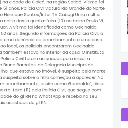
na cidade de Caicó, na região Seridó. Vítima foi
51 anos. Polícia Civil viatura Rio Grande do Norte
gio Henrique Santos/Inter TV Cabugi Uma mulher
noite desta quinta-feira (10) no bairro Paulo VI,
uar. A vítima foi identificada como Gecinalda
52 anos. Segundo informações da Polícia Civil, a
riguar uma denúncia de arrombamento a uma casa.
 local, os policiais encontraram Gecinalda
 também estava no interior da casa. O Instituto
Polícia Civil foram acionados para iniciar a
 Bruno Barcellos, da Delegacia Municipal de
filho, que estava no imóvel, é suspeito pela morte
a suspeita sobre o filho começou a aparecer. No
 um arrombamento, assim como Gecinalda”, disse.
xta-feira (11) pela Polícia Civil, que segue com
nidade do g1 RN no WhatsApp e receba no seu
is assistidos do g1 RN