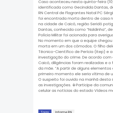
Caso aconteceu nesta quinta-feira (10) 
identificada como Gecinalda Dantas, de 
RN Central de Flagrantes Natal PC Sér
foi encontrada morta dentro de casa na 
na cidade de Caicó, região Seridó potig
Dantas, conhecida como “Naldinha”, de 
Polícia Militar foi acionada para ave
No momento em que a equipe chegou ao
morta em um dos cômodos. O filho dela
Técnico-Científico de Perícia (Itep) e a 
investigação do crime. De acordo com o
Caicó, diligências foram realizadas e o 
da mãe. “A partir de alguns elementos 
primeiro momento ele seria vítima de
O suspeito foi ouvido na manhã desta se
as investigações. 📳Participe da comu
celular as notícias do estado Vídeos ma
Tags
Informe RN