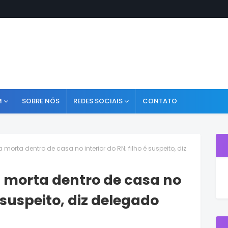
M
SOBRE NÓS
REDES SOCIAIS
CONTATO
morta dentro de casa no interior do RN; filho é suspeito, diz
 morta dentro de casa no
é suspeito, diz delegado