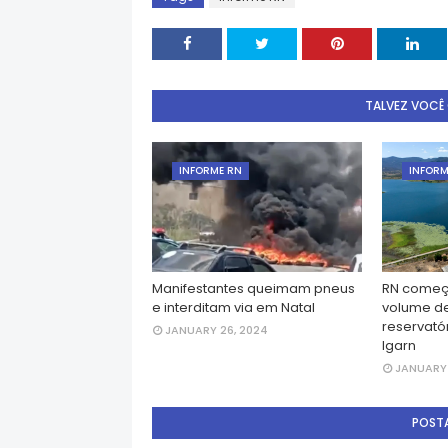
TALVEZ VOCÊ
INFORME RN
INFORM
Manifestantes queimam pneus
RN começ
e interditam via em Natal
volume d
reservatór
JANUARY 26, 2024
Igarn
JANUARY 
POST