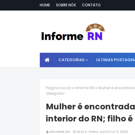
HOME
SOBRE NÓS
CONTATO
CATEGORIAS
ULTIMAS POSTAGE
Página inicial
Informe RN
Mulher é encontrada 
delegado
Mulher é encontrada
interior do RN; filho 
INFORME RN
SEXTA-FEIRA, AGOSTO 11, 2023