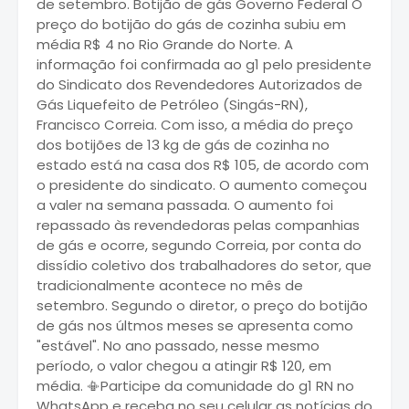
de setembro. Botijão de gás Governo Federal O
preço do botijão do gás de cozinha subiu em
média R$ 4 no Rio Grande do Norte. A
informação foi confirmada ao g1 pelo presidente
do Sindicato dos Revendedores Autorizados de
Gás Liquefeito de Petróleo (Singás-RN),
Francisco Correia. Com isso, a média do preço
dos botijões de 13 kg de gás de cozinha no
estado está na casa dos R$ 105, de acordo com
o presidente do sindicato. O aumento começou
a valer na semana passada. O aumento foi
repassado às revendedoras pelas companhias
de gás e ocorre, segundo Correia, por conta do
dissídio coletivo dos trabalhadores do setor, que
tradicionalmente acontece no mês de
setembro. Segundo o diretor, o preço do botijão
de gás nos últmos meses se apresenta como
"estável". No ano passado, nesse mesmo
período, o valor chegou a atingir R$ 120, em
média. 📳Participe da comunidade do g1 RN no
WhatsApp e receba no seu celular as notícias do