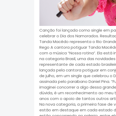
Canção foi lançada como single em pa
celebrar o Dia dos Namorados. Resultad
Tanda Macêdo representa o Rio Grande
Rego A cantora potiguar Tanda Macêdo
com a música “Nossa rotina”. Ela está 
na categoria Brasil, uma das novidade
representante de cada estado brasileiro
lançada pela cantora potiguar em conj
de julho, em um single que celebrou o
assinada pelo paraibano Daniel Pina. “
imaginei concorrer a algo dessa grande
dúvida, é um reconhecimento ao meu tr
anos com o apoio de tantos outros arti
Na nova categoria, a primeira fase de 
estão em destaque em cada estado do 
estão concorrendo ao prêmio, entre ela