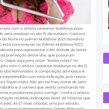
rceria com o artista cearense Waldonys para
o será revelado no dia 15 de outubro. Cantora
 do Norte no prêmio Multishow 2023 Giovanna
 está concorrendo ao Prêmio Multishow 2023
indicada para representar o Rio Grande do Norte
s da premiação deste ano, que possui um
. Clique aqui para votar. “Nossa rotina” foi
unto com o artista cearense Waldonys no dia 12
 Dia dos Namorados. A composição da música é
Fui surpreendida com essa indicação, pois nunca
za. Fiquei muito feliz em ter meu nome ali. Sem
abalho e a carreira que venho construindo há
stas e produtores junto comigo”, conta a artista.
votação recebeu indicações livres de músicas que
país. As 27 mais citadas, uma por estado,
s, a música interpretada por Tanda. Pelo voto