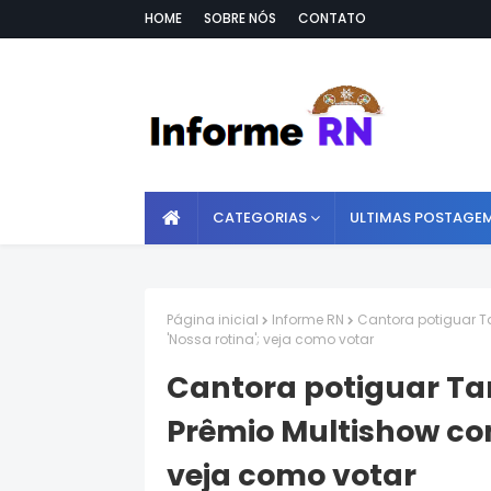
HOME
SOBRE NÓS
CONTATO
CATEGORIAS
ULTIMAS POSTAGE
Página inicial
Informe RN
Cantora potiguar 
'Nossa rotina'; veja como votar
Cantora potiguar T
Prêmio Multishow com
veja como votar