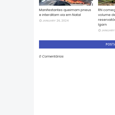
Manifestantes queimam pneus
RN começ
e interditam via em Natal
volume d
reservatór
JANUARY 26, 2024
Igarn
JANUARY 
POST
0 Comentários