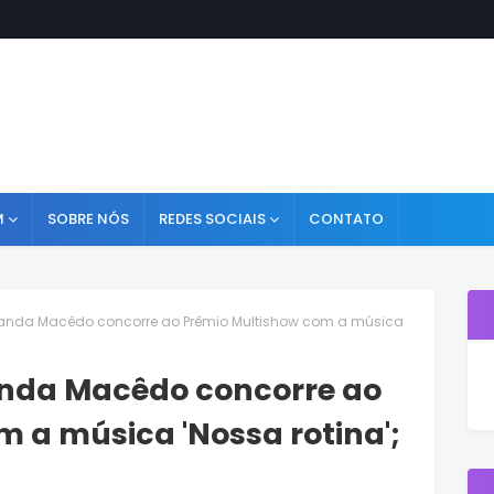
M
SOBRE NÓS
REDES SOCIAIS
CONTATO
Tanda Macêdo concorre ao Prêmio Multishow com a música
anda Macêdo concorre ao
 a música 'Nossa rotina';