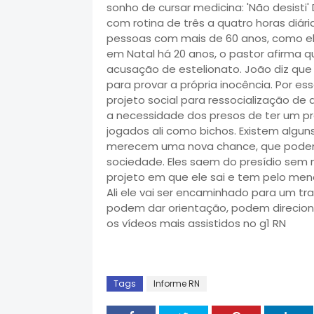
sonho de cursar medicina: 'Não desisti
com rotina de três a quatro horas diári
pessoas com mais de 60 anos, como ele
em Natal há 20 anos, o pastor afirma q
acusação de estelionato. João diz qu
para provar a própria inocência. Por es
projeto social para ressocialização d
a necessidade dos presos de ter um pro
jogados ali como bichos. Existem algun
merecem uma nova chance, que podem 
sociedade. Eles saem do presídio sem 
projeto em que ele sai e tem pelo men
Ali ele vai ser encaminhado para um tr
podem dar orientação, podem direciona
os vídeos mais assistidos no g1 RN
Tags
Informe RN