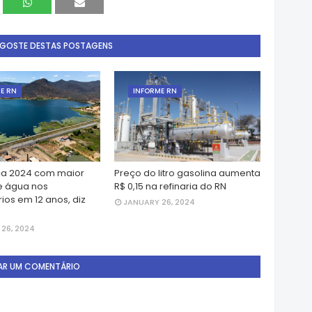
 GOSTE DESTAS POSTAGENS
E RN
INFORME RN
a 2024 com maior
Preço do litro gasolina aumenta
e água nos
R$ 0,15 na refinaria do RN
ios em 12 anos, diz
JANUARY 26, 2024
26, 2024
AR UM COMENTÁRIO