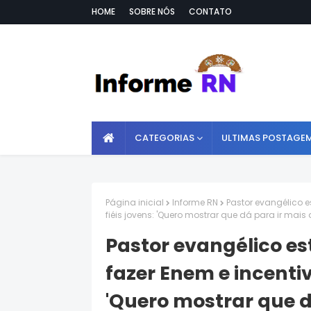
HOME
SOBRE NÓS
CONTATO
CATEGORIAS
ULTIMAS POSTAGE
Página inicial
Informe RN
Pastor evangélico e
fiéis jovens: 'Quero mostrar que dá para ir mais 
Pastor evangélico es
fazer Enem e incentiva
'Quero mostrar que d