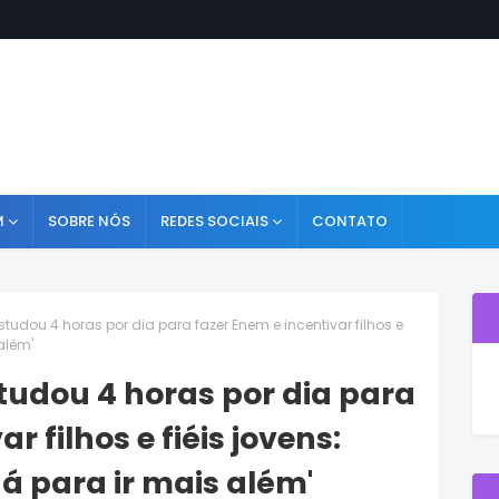
M
SOBRE NÓS
REDES SOCIAIS
CONTATO
studou 4 horas por dia para fazer Enem e incentivar filhos e
além'
tudou 4 horas por dia para
r filhos e fiéis jovens:
á para ir mais além'