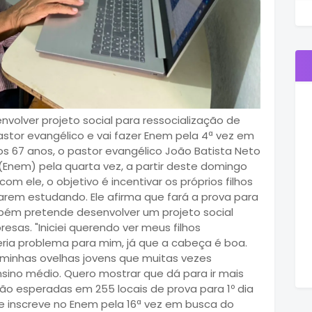
envolver projeto social para ressocialização de
stor evangélico e vai fazer Enem pela 4ª vez em
os 67 anos, o pastor evangélico João Batista Neto
(Enem) pela quarta vez, a partir deste domingo
om ele, o objetivo é incentivar os próprios filhos
nuarem estudando. Ele afirma que fará a prova para
ambém pretende desenvolver um projeto social
esas. "Iniciei querendo ver meus filhos
eria problema para mim, já que a cabeça é boa.
r minhas ovelhas jovens que muitas vezes
sino médio. Quero mostrar que dá para ir mais
são esperadas em 255 locais de prova para 1º dia
e inscreve no Enem pela 16ª vez em busca do