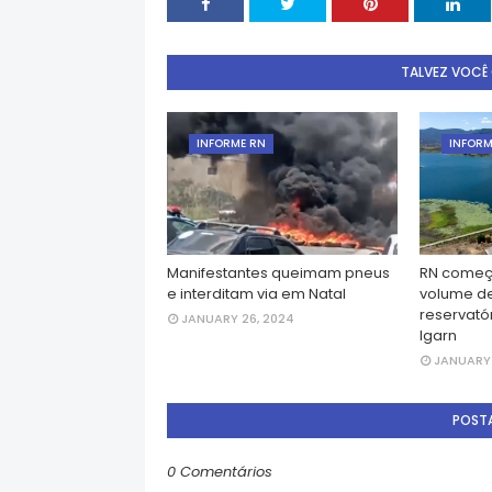
TALVEZ VOCÊ
INFORME RN
INFORM
Manifestantes queimam pneus
RN começ
e interditam via em Natal
volume d
reservatór
JANUARY 26, 2024
Igarn
JANUARY 
POST
0 Comentários