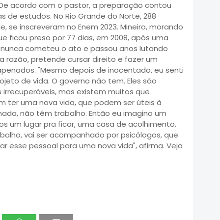
' De acordo com o pastor, a preparação contou
as de estudos. No Rio Grande do Norte, 288
, se inscreveram no Enem 2023. Mineiro, morando
ue ficou preso por 77 dias, em 2008, após uma
e nunca cometeu o ato e passou anos lutando
sa razão, pretende cursar direito e fazer um
e apenados. "Mesmo depois de inocentado, eu senti
jeto de vida. O governo não tem. Eles são
s irrecuperáveis, mas existem muitos que
ter uma nova vida, que podem ser úteis à
nada, não têm trabalho. Então eu imagino um
os um lugar pra ficar, uma casa de acolhimento.
abalho, vai ser acompanhado por psicólogos, que
r esse pessoal para uma nova vida", afirma. Veja