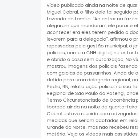
vídeo publicado ainda na noite de quar
Miguel Cabral, o filho dele foi seguido 
fazenda da família. "Ao entrar na fazend
alegaram que mandaram ele parar e ele
acontecer era eles terem pedido o doc
levarem para a delegacia", afirmou o p
repassadas pela gestão municipal, o 
policiais, como a CNH digital, no entan
e abrido a casa sem autorização. No víd
mostrou imagens dos policiais fazendo
com gaiolas de passarinhos. Ainda de ac
detido para uma delegacia regional, ond
Pedro, RN, relata ação policial na sua 
Regional de São Paulo do Potengi, ond
Termo Circunstanciado de Ocorrência por
liberado ainda na noite de quarta-feir
Cabral estava reunido com advogados, n
medidas que seriam adotadas em relação
Grande do Norte, mas não recebeu reto
matéria. Veja os vídeos mais assistidos