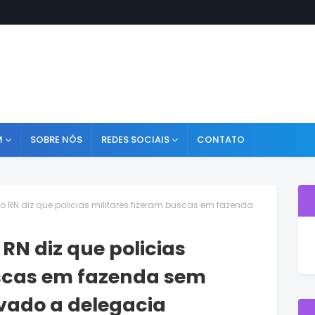
M
SOBRE NÓS
REDES SOCIAIS
CONTATO
do RN diz que policias militares fizeram buscas em fazenda
 RN diz que policias
uscas em fazenda sem
evado a delegacia