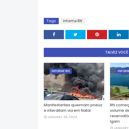
Tags
Informe RN
TALVEZ VOCÊ
INFORME RN
INFORM
Manifestantes queimam pneus
RN começ
e interditam via em Natal
volume d
reservatór
JANUARY 26, 2024
Igarn
JANUARY 