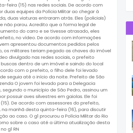
ta-feira (15) nas redes sociais. De acordo com
por duas equipes da Polícia Militar ao chegar à
a, duas viaturas entraram atrás. Eles (policiais)
 não parou. Acredito que a forma legal de
umento do carro e se tivesse atrasado, eles
refeito, no vídeo. De acordo com informações
jovem apresentou documentos pedidos pelos
to, os militares teriam pegado as chaves do imóvel
eo divulgado nas redes sociais, o prefeito
 buscas dentro de um imóvel e saindo do local
ordo com o prefeito, o filho dele foi levado
e seguia até o início da noite. Prefeito de São
fazenda O jovem foi levado para a Delegacia
e, segundo o município de São Pedro, assinou um
 possuir aves silvestres em gaiolas. Ele foi
a (15). De acordo com assessores do prefeito,
a manhã desta quinta-feira (16), para discutir
 ao caso. O g1 procurou a Polícia Militar do Rio
rno sobre o caso até a última atualização desta
 no g1 RN