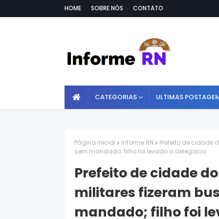
HOME
SOBRE NÓS
CONTATO
CATEGORIAS
ULTIMAS POSTAGE
Página inicial
Informe RN
Prefeito de cidade 
sem mandado; filho foi levado a delegacia
Prefeito de cidade do
militares fizeram b
mandado; filho foi l