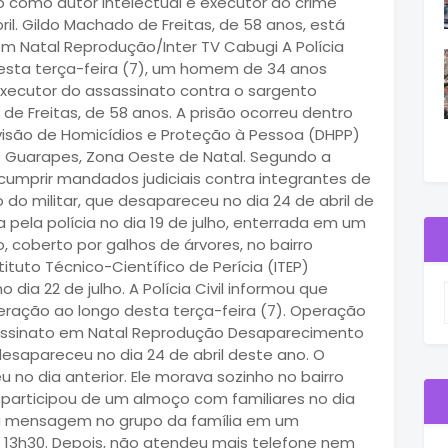
o como autor intelectual e executor do crime
il. Gildo Machado de Freitas, de 58 anos, está
Natal Reprodução/Inter TV Cabugi A Polícia
nesta terça-feira (7), um homem de 34 anos
xecutor do assassinato contra o sargento
e Freitas, de 58 anos. A prisão ocorreu dentro
ivisão de Homicídios e Proteção à Pessoa (DHPP)
o Guarapes, Zona Oeste de Natal. Segundo a
e cumprir mandados judiciais contra integrantes de
do militar, que desapareceu no dia 24 de abril de
 pela polícia no dia 19 de julho, enterrada em um
coberto por galhos de árvores, no bairro
tuto Técnico-Científico de Perícia (ITEP)
 dia 22 de julho. A Polícia Civil informou que
eração ao longo desta terça-feira (7). Operação
ssassinato em Natal Reprodução Desaparecimento
desapareceu no dia 24 de abril deste ano. O
 no dia anterior. Ele morava sozinho no bairro
o participou de um almoço com familiares no dia
dou mensagem no grupo da família em um
s 13h30. Depois, não atendeu mais telefone nem