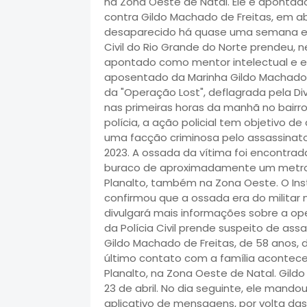
na Zona Oeste de Natal. Ele é apontad
contra Gildo Machado de Freitas, em abr
desaparecido há quase uma semana em 
Civil do Rio Grande do Norte prendeu, 
apontado como mentor intelectual e e
aposentado da Marinha Gildo Machado d
da "Operação Lost", deflagrada pela D
nas primeiras horas da manhã no bairr
polícia, a ação policial tem objetivo d
uma facção criminosa pelo assassinato 
2023. A ossada da vítima foi encontrada
buraco de aproximadamente um metro, 
Planalto, também na Zona Oeste. O Insti
confirmou que a ossada era do militar no
divulgará mais informações sobre a op
da Polícia Civil prende suspeito de a
Gildo Machado de Freitas, de 58 anos, 
último contato com a família aconteceu
Planalto, na Zona Oeste de Natal. Gild
23 de abril. No dia seguinte, ele man
aplicativo de mensagens, por volta da