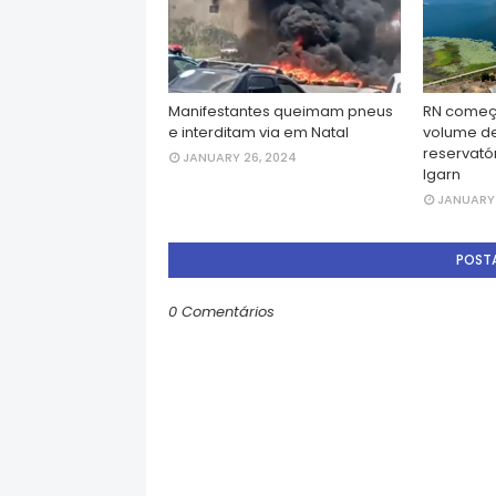
Manifestantes queimam pneus
RN começ
e interditam via em Natal
volume d
reservatór
JANUARY 26, 2024
Igarn
JANUARY 
POST
0 Comentários