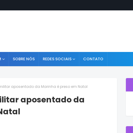
M
SOBRE NÓS
REDES SOCIAIS
CONTATO
militar aposentado da Marinha é preso em Natal
ilitar aposentado da
Natal
3