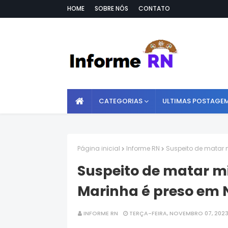
HOME
SOBRE NÓS
CONTATO
CATEGORIAS
ULTIMAS POSTAGE
Página inicial
Informe RN
Suspeito de matar 
Suspeito de matar m
Marinha é preso em 
INFORME RN
TERÇA-FEIRA, NOVEMBRO 07, 202