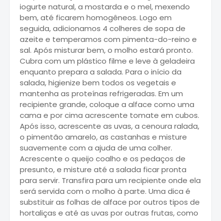
iogurte natural, a mostarda e o mel, mexendo
bem, até ficarem homogêneos. Logo em
seguida, adicionamos 4 colheres de sopa de
azeite e temperamos com pimenta-do-reino e
sal. Após misturar bem, o molho estará pronto.
Cubra com um plástico filme e leve à geladeira
enquanto prepara a salada. Para o início da
salada, higienize bem todos os vegetais e
mantenha as proteínas refrigeradas. Em um
recipiente grande, coloque a alface como uma
cama e por cima acrescente tomate em cubos.
Após isso, acrescente as uvas, a cenoura ralada,
o pimentão amarelo, as castanhas e misture
suavemente com a ajuda de uma colher.
Acrescente o queijo coalho e os pedaços de
presunto, e misture até a salada ficar pronta
para servir. Transfira para um recipiente onde ela
será servida com o molho à parte. Uma dica é
substituir as folhas de alface por outros tipos de
hortaliças e até as uvas por outras frutas, como