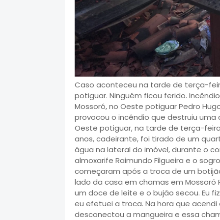
Caso aconteceu na tarde de terça-feira
potiguar. Ninguém ficou ferido. Incêndi
Mossoró, no Oeste potiguar Pedro Hug
provocou o incêndio que destruiu uma c
Oeste potiguar, na tarde de terça-fei
anos, cadeirante, foi tirado de um qua
água na lateral do imóvel, durante o 
almoxarife Raimundo Filgueira e o sog
começaram após a troca de um botijão
lado da casa em chamas em Mossoró P
um doce de leite e o bujão secou. Eu 
eu efetuei a troca. Na hora que acend
desconectou a mangueira e essa chama 