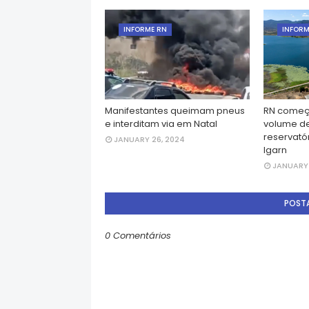
INFORME RN
INFORM
Manifestantes queimam pneus
RN começ
e interditam via em Natal
volume d
reservatór
JANUARY 26, 2024
Igarn
JANUARY 
POST
0 Comentários