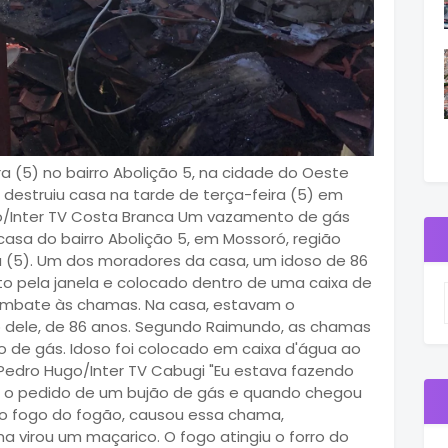
 (5) no bairro Abolição 5, na cidade do Oeste
o destruiu casa na tarde de terça-feira (5) em
o/Inter TV Costa Branca Um vazamento de gás
asa do bairro Abolição 5, em Mossoró, região
ra (5). Um dos moradores da casa, um idoso de 86
rto pela janela e colocado dentro de uma caixa de
combate às chamas. Na casa, estavam o
ro dele, de 86 anos. Segundo Raimundo, as chamas
 de gás. Idoso foi colocado em caixa d'água ao
edro Hugo/Inter TV Cabugi "Eu estava fazendo
fiz o pedido de um bujão de gás e quando chegou
i o fogo do fogão, causou essa chama,
virou um maçarico. O fogo atingiu o forro do