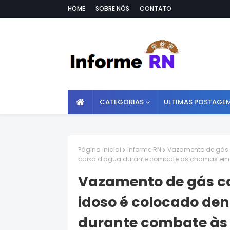
HOME
SOBRE NÓS
CONTATO
CATEGORIAS
ULTIMAS POSTAGE
Página inicial
Informe RN
Vazamento de gás 
caixa d'água durante combate às chamas em
Vazamento de gás ca
idoso é colocado den
durante combate às