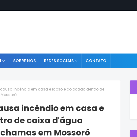
M
SOBRE NÓS
REDES SOCIAIS
CONTATO
causa incêndio em casa e idoso é colocado dentro de
 Mossoró
usa incêndio em casa e
tro de caixa d'água
 chamas em Mossoró