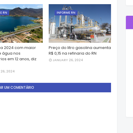
E RN
INFORME RN
a 2024 com maior
Preço do litro gasolina aumenta
e água nos
R$ 0,15 na refinaria do RN
ios em 12 anos, diz
JANUARY 26, 2024
26, 2024
AR UM COMENTÁRIO