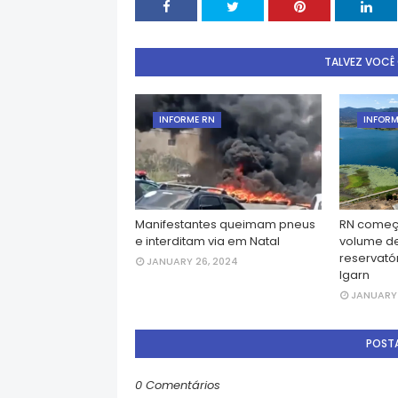
TALVEZ VOCÊ
INFORME RN
INFORM
Manifestantes queimam pneus
RN começ
e interditam via em Natal
volume d
reservatór
JANUARY 26, 2024
Igarn
JANUARY 
POST
0 Comentários