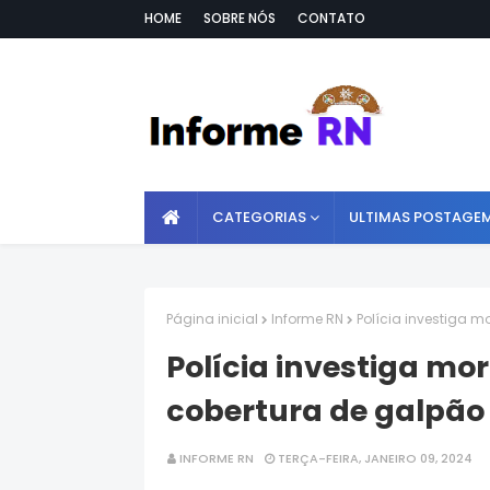
HOME
SOBRE NÓS
CONTATO
CATEGORIAS
ULTIMAS POSTAGE
Página inicial
Informe RN
Polícia investiga m
Polícia investiga mor
cobertura de galpão
INFORME RN
TERÇA-FEIRA, JANEIRO 09, 2024