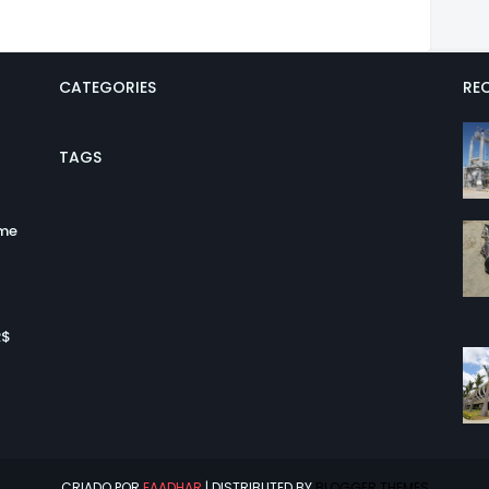
CATEGORIES
REC
TAGS
ume
R$
CRIADO POR
EAADHAR
| DISTRIBUTED BY
BLOGGER THEMES