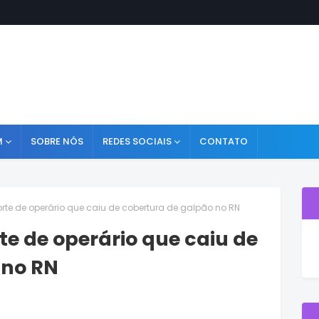
M
SOBRE NÓS
REDES SOCIAIS
CONTATO
orte de operário que caiu de cobertura de galpão no RN
te de operário que caiu de
 no RN